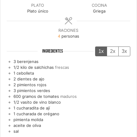
PLATO
COCINA
Plato único
Griega
RACIONES
4
personas
1x
2x
3x
INGREDIENTES
3
berenjenas
1/2
kilo de
salchichas
frescas
1
cebolleta
2
dientes de
ajo
2
pimientos rojos
3
pimientos verdes
600
gramos de
tomates
maduros
1/2
vasito de
vino blanco
1
cucharadita de
ají
1
cucharada de
orégano
pimienta molida
aceite de oliva
sal