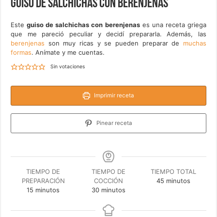
Guiso de salchichas con berenjenas
Este
guiso de salchichas con berenjenas
es una receta griega
que me pareció peculiar y decidí prepararla. Además, las
berenjenas
son muy ricas y se pueden preparar de
muchas
formas
. Anímate y me cuentas.
Sin votaciones
Imprimir receta
Pinear receta
TIEMPO DE
TIEMPO DE
TIEMPO TOTAL
minutos
PREPARACIÓN
COCCIÓN
45
minutos
minutos
minutos
15
minutos
30
minutos