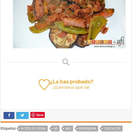
¿La has probado?
¡
Cuéntanos
qué tal!
Save
Etiquetas
ACEITE DE OLIVA
AJÍ
AJO
BERENJENA
CEBOLLETA