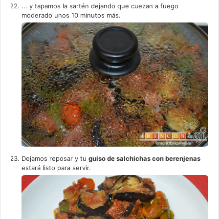
... y tapamos la sartén dejando que cuezan a fuego
moderado unos 10 minutos más.
Dejamos reposar y tu
guiso de salchichas con berenjenas
estará listo para servir.