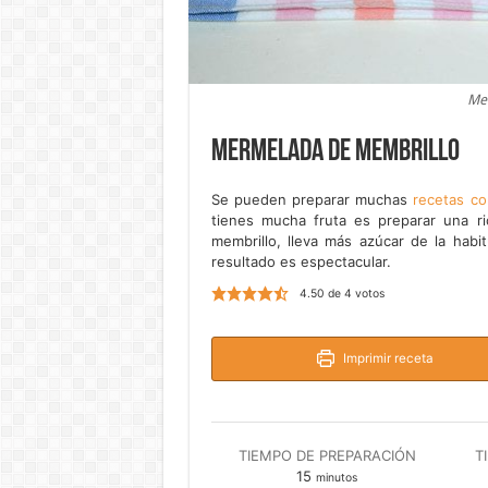
Me
Mermelada de membrillo
Se pueden preparar muchas
recetas co
tienes mucha fruta es preparar una r
membrillo, lleva más azúcar de la habi
resultado es espectacular.
4.50
de
4
votos
Imprimir receta
TIEMPO DE PREPARACIÓN
T
minutos
15
minutos