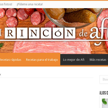
us fotos!
¡Pídeme una receta!
Recetas rápidas
Recetas para el trabajo
Lo mejor de Afi
Más recetas
o
¡Los 