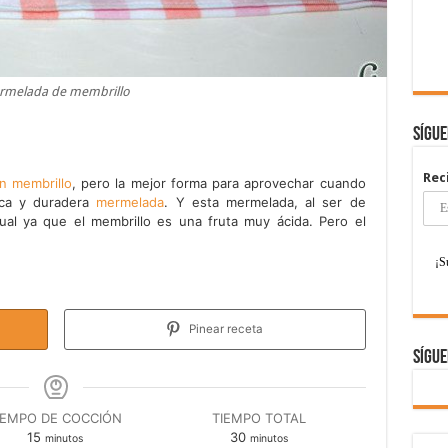
rmelada de membrillo
Sígu
Rec
n membrillo
, pero la mejor forma para aprovechar cuando
ica y duradera
mermelada
. Y esta mermelada, al ser de
tual ya que el membrillo es una fruta muy ácida. Pero el
Pinear receta
Sígue
IEMPO DE COCCIÓN
TIEMPO TOTAL
minutos
minutos
15
30
minutos
minutos