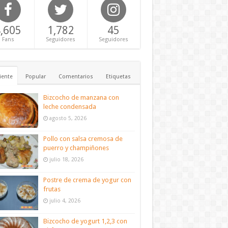
,605
1,782
45
Fans
Seguidores
Seguidores
iente
Popular
Comentarios
Etiquetas
Bizcocho de manzana con
leche condensada
agosto 5, 2026
Pollo con salsa cremosa de
puerro y champiñones
julio 18, 2026
Postre de crema de yogur con
frutas
julio 4, 2026
Bizcocho de yogurt 1,2,3 con