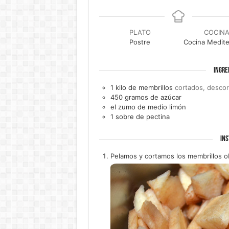
PLATO
COCIN
Postre
Cocina Medite
INGRE
1
kilo de
membrillos
cortados, desco
450
gramos de
azúcar
el zumo de medio
limón
1
sobre de
pectina
INS
Pelamos y cortamos los membrillos ob