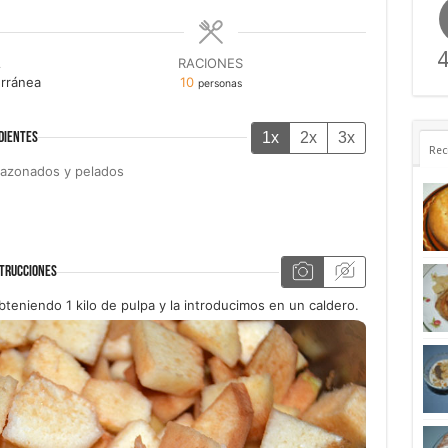
4
A
RACIONES
rránea
10
personas
1x
2x
3x
DIENTES
Rec
razonados y pelados
TRUCCIONES
teniendo 1 kilo de pulpa y la introducimos en un caldero.