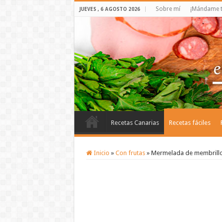
Sobre mí
¡Mándame t
JUEVES , 6 AGOSTO 2026
Recetas Canarias
Recetas fáciles
Inicio
»
Con frutas
»
Mermelada de membrill