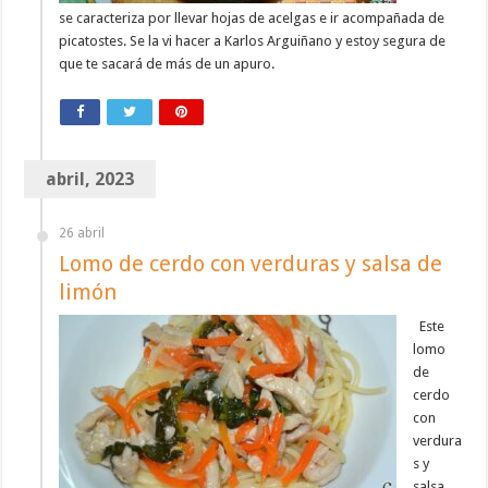
se caracteriza por llevar hojas de acelgas e ir acompañada de
picatostes. Se la vi hacer a Karlos Arguiñano y estoy segura de
que te sacará de más de un apuro.
abril, 2023
26 abril
Lomo de cerdo con verduras y salsa de
limón
Este
lomo
de
cerdo
con
verdura
s y
salsa