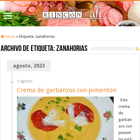
Inicio
»
Etiqueta:
zanahorias
Archivo de etiqueta:
zanahorias
agosto, 2023
9 agosto
Crema de garbanzos con pimentón
Esta
crema
de
garban
zos con
piment
ón está