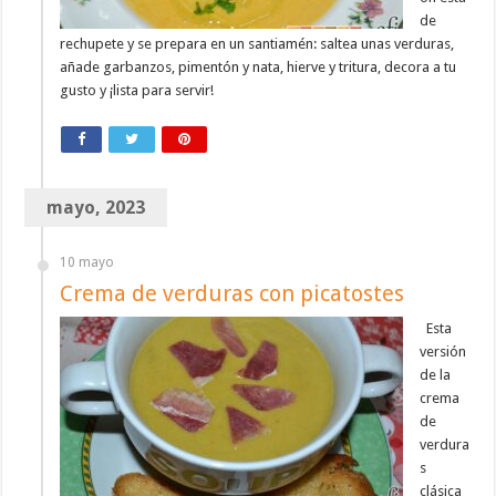
de
rechupete y se prepara en un santiamén: saltea unas verduras,
añade garbanzos, pimentón y nata, hierve y tritura, decora a tu
gusto y ¡lista para servir!
mayo, 2023
10 mayo
Crema de verduras con picatostes
Esta
versión
de la
crema
de
verdura
s
clásica