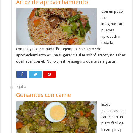
Arroz de aprovechamiento
Con un poco
de
imaginación
puedes
aprovechar
toda la
comida y no tirar nada. Por ejemplo, este arroz de
aprovechamiento es una sugerencia si te sobró arroz y no sabes
qué hacer con él. ¡No lo tires! Te aseguro que te va a gustar.
7 julio
Guisantes con carne
Estos
guisantes con
carne son un
plato fácil de
hacer y muy