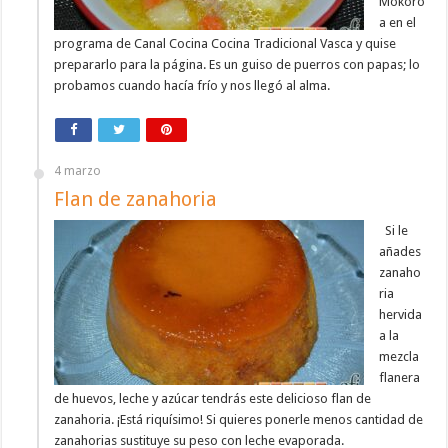
Mokoro
a en el
programa de Canal Cocina Cocina Tradicional Vasca y quise
prepararlo para la página. Es un guiso de puerros con papas; lo
probamos cuando hacía frío y nos llegó al alma.
4 marzo
Flan de zanahoria
Si le
añades
zanaho
ria
hervida
a la
mezcla
flanera
de huevos, leche y azúcar tendrás este delicioso flan de
zanahoria. ¡Está riquísimo! Si quieres ponerle menos cantidad de
zanahorias sustituye su peso con leche evaporada.