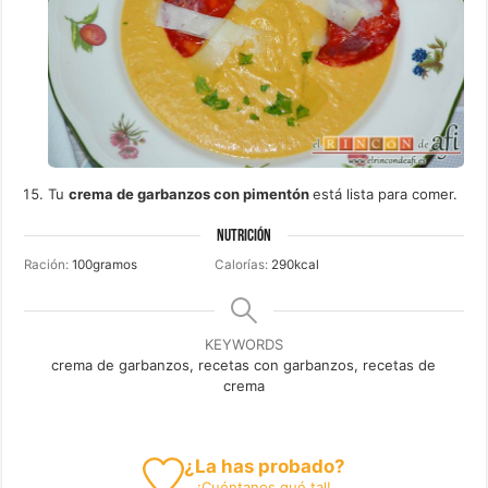
Tu
crema de garbanzos con pimentón
está lista para comer.
NUTRICIÓN
Ración:
100
gramos
Calorías:
290
kcal
KEYWORDS
crema de garbanzos, recetas con garbanzos, recetas de
crema
¿La has probado?
¡
Cuéntanos
qué tal!