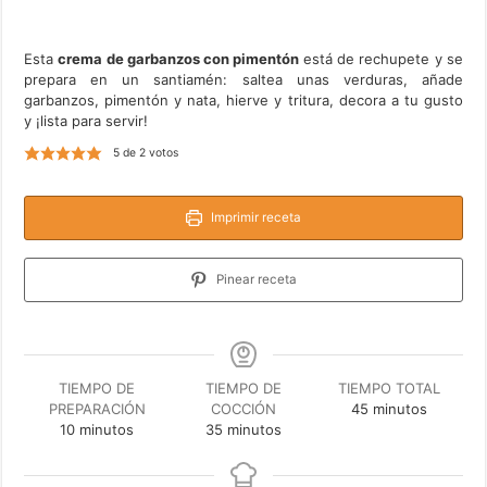
Esta
crema de garbanzos con pimentón
está de rechupete y se
prepara en un santiamén: saltea unas verduras, añade
garbanzos, pimentón y nata, hierve y tritura, decora a tu gusto
y ¡lista para servir!
5
de
2
votos
Imprimir receta
Pinear receta
TIEMPO DE
TIEMPO DE
TIEMPO TOTAL
minutos
PREPARACIÓN
COCCIÓN
45
minutos
minutos
minutos
10
minutos
35
minutos