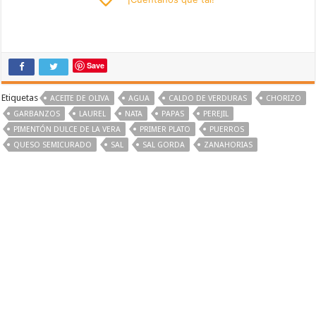
Save
Etiquetas
ACEITE DE OLIVA
AGUA
CALDO DE VERDURAS
CHORIZO
GARBANZOS
LAUREL
NATA
PAPAS
PEREJIL
PIMENTÓN DULCE DE LA VERA
PRIMER PLATO
PUERROS
QUESO SEMICURADO
SAL
SAL GORDA
ZANAHORIAS