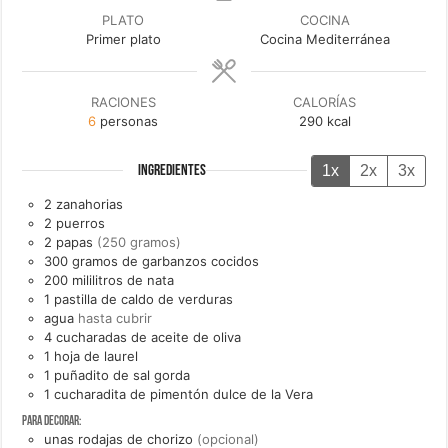
PLATO
COCINA
Primer plato
Cocina Mediterránea
RACIONES
CALORÍAS
6
personas
290
kcal
1x
2x
3x
INGREDIENTES
2
zanahorias
2
puerros
2
papas
(250 gramos)
300
gramos de
garbanzos cocidos
200
mililitros de
nata
1
pastilla de
caldo de verduras
agua
hasta cubrir
4
cucharadas de
aceite de oliva
1
hoja de
laurel
1
puñadito de
sal gorda
1
cucharadita de
pimentón dulce de la Vera
Para decorar:
unas
rodajas de
chorizo
(opcional)