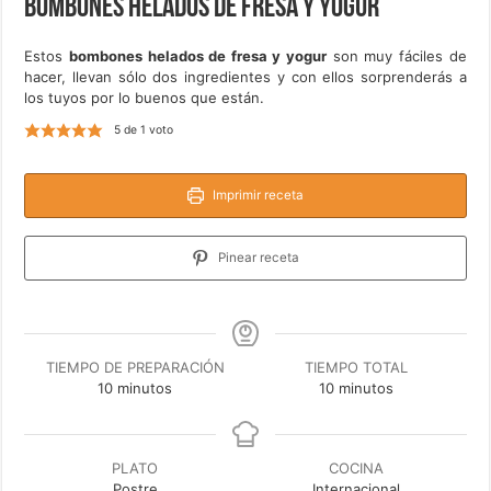
Bombones helados de fresa y yogur
Estos
bombones helados de fresa y yogur
son muy fáciles de
hacer, llevan sólo dos ingredientes y con ellos sorprenderás a
los tuyos por lo buenos que están.
5
de 1 voto
Imprimir receta
Pinear receta
TIEMPO DE PREPARACIÓN
TIEMPO TOTAL
minutos
minutos
10
minutos
10
minutos
PLATO
COCINA
Postre
Internacional