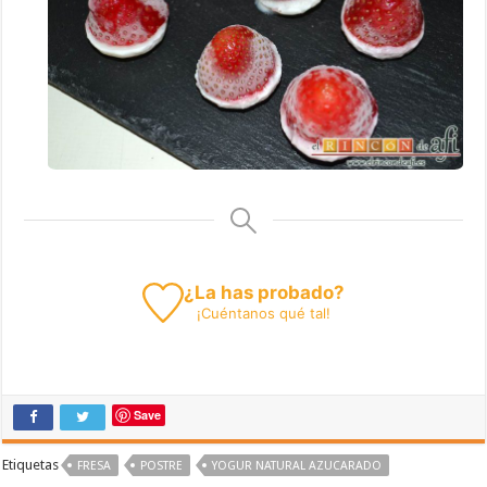
¿La has probado?
¡
Cuéntanos
qué tal!
Save
Etiquetas
FRESA
POSTRE
YOGUR NATURAL AZUCARADO