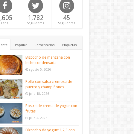
,605
1,782
45
Fans
Seguidores
Seguidores
iente
Popular
Comentarios
Etiquetas
Bizcocho de manzana con
leche condensada
agosto 5, 2026
Pollo con salsa cremosa de
puerro y champiñones
julio 18, 2026
Postre de crema de yogur con
frutas
julio 4, 2026
Bizcocho de yogurt 1,2,3 con