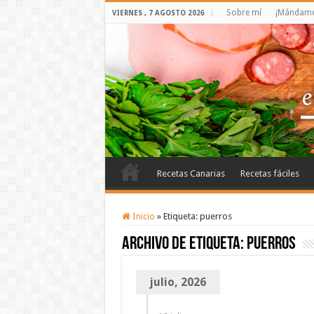
Sobre mí
¡Mándame 
VIERNES , 7 AGOSTO 2026
Recetas Canarias
Recetas fáciles
Inicio
»
Etiqueta:
puerros
Archivo de etiqueta:
puerros
julio, 2026