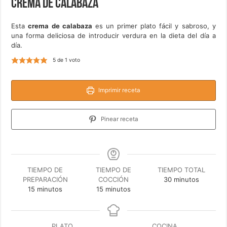
Crema de calabaza
Esta
crema de calabaza
es un primer plato fácil y sabroso, y
una forma deliciosa de introducir verdura en la dieta del día a
día.
5
de 1 voto
Imprimir receta
Pinear receta
TIEMPO DE
TIEMPO DE
TIEMPO TOTAL
minutos
PREPARACIÓN
COCCIÓN
30
minutos
minutos
minutos
15
minutos
15
minutos
PLATO
COCINA