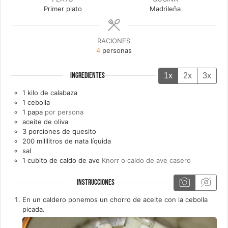
Primer plato
Madrileña
RACIONES
4
personas
1x
2x
3x
INGREDIENTES
1
kilo de
calabaza
1
cebolla
1
papa
por persona
aceite de oliva
3
porciones de
quesito
200
mililitros de
nata líquida
sal
1
cubito de caldo de ave
Knorr o caldo de ave casero
INSTRUCCIONES
En un caldero ponemos un chorro de aceite con la cebolla
picada.