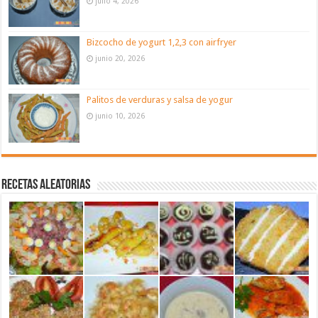
julio 4, 2026
Bizcocho de yogurt 1,2,3 con airfryer
junio 20, 2026
Palitos de verduras y salsa de yogur
junio 10, 2026
Recetas aleatorias