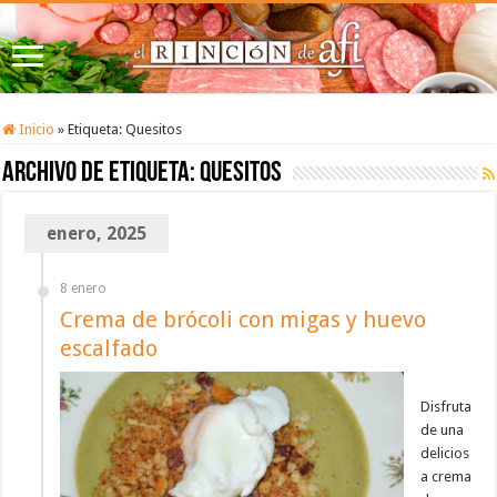
Inicio
»
Etiqueta:
Quesitos
Archivo de etiqueta:
Quesitos
enero, 2025
8 enero
Crema de brócoli con migas y huevo
escalfado
Disfruta
de una
delicios
a crema