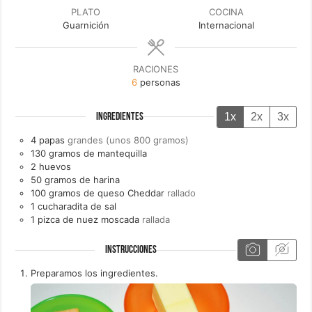
PLATO
COCINA
Guarnición
Internacional
RACIONES
6
personas
1x
2x
3x
INGREDIENTES
4
papas
grandes (unos 800 gramos)
130
gramos de
mantequilla
2
huevos
50
gramos de
harina
100
gramos de
queso Cheddar
rallado
1
cucharadita de
sal
1
pizca de
nuez moscada
rallada
INSTRUCCIONES
Preparamos los ingredientes.