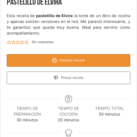
Pastelillo de Elvira
Esta receta de
pastelillo de Elvira
la tomé de un libro de cocina
y apenas existen versiones en la red. Me pareció interesante, y
te garantizo que queda muy buena. Ideal para servirlo como
acompañamiento.
Sin votaciones
Imprimir receta
Pinear receta
TIEMPO DE
TIEMPO DE
TIEMPO TOTAL
minutos
PREPARACIÓN
COCCIÓN
50
minutos
minutos
minutos
30
minutos
20
minutos