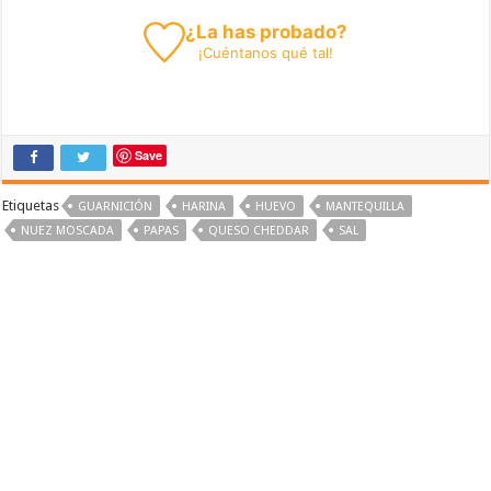
¿La has probado?
¡
Cuéntanos
qué tal!
Save
Etiquetas
GUARNICIÓN
HARINA
HUEVO
MANTEQUILLA
NUEZ MOSCADA
PAPAS
QUESO CHEDDAR
SAL