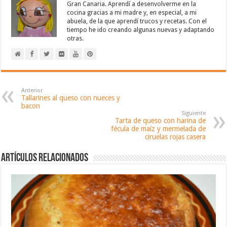
Gran Canaria. Aprendí a desenvolverme en la
cocina gracias a mi madre y, en especial, a mi
abuela, de la que aprendí trucos y recetas. Con el
tiempo he ido creando algunas nuevas y adaptando
otras.
Anterior
Tallarines al queso con nueces y
bacon
Siguiente
Tarta de queso con harina de
fécula de maíz y mermelada de
ciruelas rojas casera
Artículos relacionados