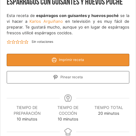
Espárragos con guisantes y huevos poché
Esta receta de
espárragos con guisantes y huevos poché
se la
vi hacer a
Karlos Arguiñano
en televisión y es muy fácil de
preparar. Te gustará mucho, aunque yo en lugar de espárragos
frescos utilicé espárragos cocidos.
Sin votaciones
Imprimir receta
Pinear receta
TIEMPO DE
TIEMPO DE
TIEMPO TOTAL
minutos
PREPARACIÓN
COCCIÓN
20
minutos
minutos
minutos
10
minutos
10
minutos