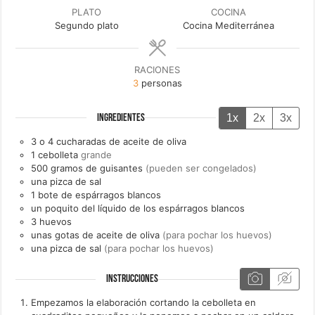
PLATO
COCINA
Segundo plato
Cocina Mediterránea
RACIONES
3
personas
1x
2x
3x
INGREDIENTES
3 o 4
cucharadas de
aceite de oliva
1
cebolleta
grande
500
gramos de
guisantes
(pueden ser congelados)
una
pizca de
sal
1
bote de
espárragos blancos
un
poquito del líquido de los
espárragos blancos
3
huevos
unas
gotas de
aceite de oliva
(para pochar los huevos)
una
pizca de
sal
(para pochar los huevos)
INSTRUCCIONES
Empezamos la elaboración cortando la cebolleta en