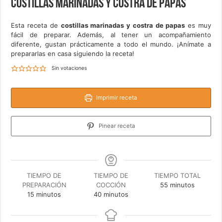
Costillas marinadas y costra de papas
Esta receta de
costillas marinadas y costra de papas
es muy
fácil de preparar. Además, al tener un acompañamiento
diferente, gustan prácticamente a todo el mundo. ¡Anímate a
prepararlas en casa siguiendo la receta!
Sin votaciones
Imprimir receta
Pinear receta
TIEMPO DE
TIEMPO DE
TIEMPO TOTAL
minutos
PREPARACIÓN
COCCIÓN
55
minutos
minutos
minutos
15
minutos
40
minutos