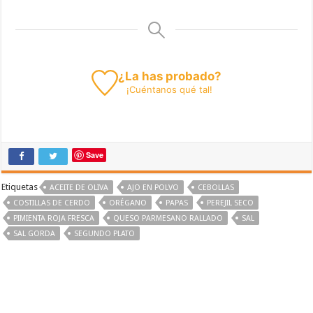
¿La has probado?
¡
Cuéntanos
qué tal!
Save
Etiquetas
ACEITE DE OLIVA
AJO EN POLVO
CEBOLLAS
COSTILLAS DE CERDO
ORÉGANO
PAPAS
PEREJIL SECO
PIMIENTA ROJA FRESCA
QUESO PARMESANO RALLADO
SAL
SAL GORDA
SEGUNDO PLATO