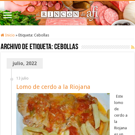
Inicio
»
Etiqueta:
Cebollas
Archivo de etiqueta:
Cebollas
julio, 2022
13 julio
Lomo de cerdo a la Riojana
Este
lomo
de
cerdo a
la
Riojana
es un