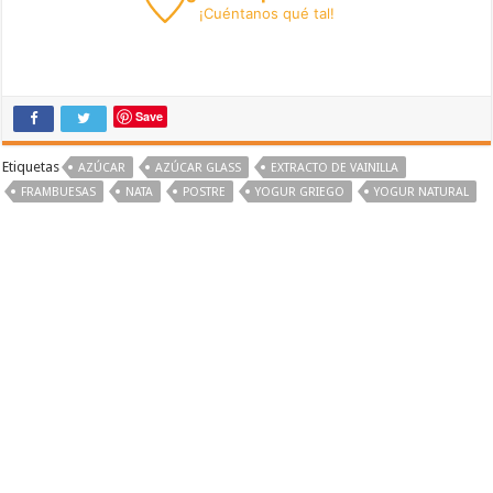
¡
Cuéntanos
qué tal!
Save
Etiquetas
AZÚCAR
AZÚCAR GLASS
EXTRACTO DE VAINILLA
FRAMBUESAS
NATA
POSTRE
YOGUR GRIEGO
YOGUR NATURAL