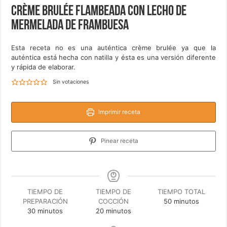
Crème brulée flambeada con lecho de
mermelada de frambuesa
Esta receta no es una auténtica crème brulée ya que la
auténtica está hecha con natilla y ésta es una versión diferente
y rápida de elaborar.
Sin votaciones
Imprimir receta
Pinear receta
TIEMPO DE
TIEMPO DE
TIEMPO TOTAL
minutos
PREPARACIÓN
COCCIÓN
50
minutos
minutos
minutos
30
minutos
20
minutos