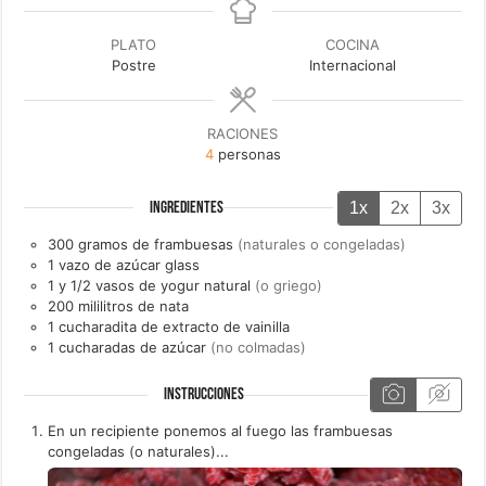
PLATO
COCINA
Postre
Internacional
RACIONES
4
personas
1x
2x
3x
INGREDIENTES
300
gramos de
frambuesas
(naturales o congeladas)
1
vazo de
azúcar glass
1 y 1/2
vasos de
yogur natural
(o griego)
200
mililitros de
nata
1
cucharadita de
extracto de vainilla
1
cucharadas de
azúcar
(no colmadas)
INSTRUCCIONES
En un recipiente ponemos al fuego las frambuesas
congeladas (o naturales)...