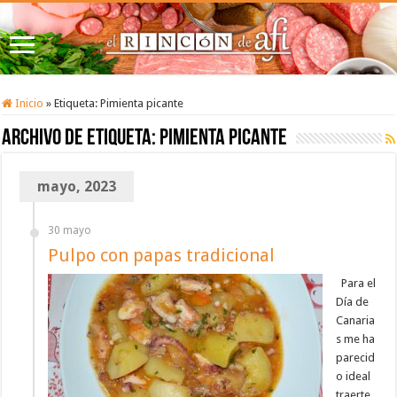
Inicio
»
Etiqueta:
Pimienta picante
Archivo de etiqueta:
Pimienta picante
mayo, 2023
30 mayo
Pulpo con papas tradicional
Para el
Día de
Canaria
s me ha
parecid
o ideal
traerte