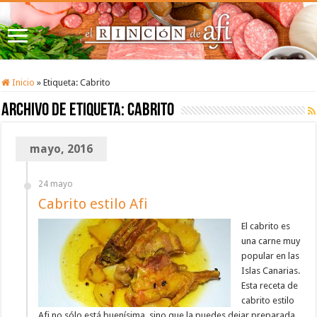
Inicio
»
Etiqueta:
Cabrito
Archivo de etiqueta:
Cabrito
mayo, 2016
24 mayo
Cabrito estilo Afi
El cabrito es
una carne muy
popular en las
Islas Canarias.
Esta receta de
cabrito estilo
Afi no sólo está buenísima, sino que la puedes dejar preparada