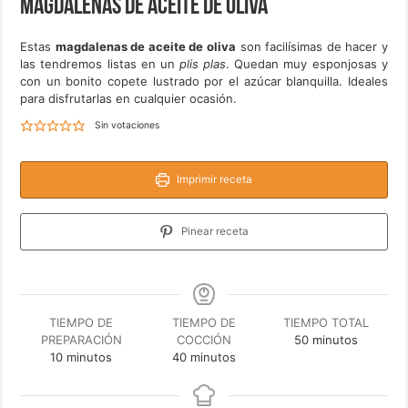
Magdalenas de aceite de oliva
Estas
magdalenas de aceite de oliva
son facilísimas de hacer y
las tendremos listas en un
plis plas
. Quedan muy esponjosas y
con un bonito copete lustrado por el azúcar blanquilla. Ideales
para disfrutarlas en cualquier ocasión.
Sin votaciones
Imprimir receta
Pinear receta
TIEMPO DE
TIEMPO DE
TIEMPO TOTAL
minutos
PREPARACIÓN
COCCIÓN
50
minutos
minutos
minutos
10
minutos
40
minutos