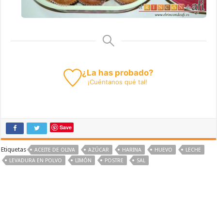
¿La has probado?
¡
Cuéntanos
qué tal!
Save
Etiquetas
ACEITE DE OLIVA
AZÚCAR
HARINA
HUEVO
LECHE
LEVADURA EN POLVO
LIMÓN
POSTRE
SAL