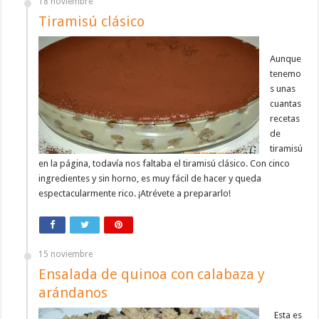
18 noviembre
Tiramisú clásico
Aunque
tenemo
s unas
cuantas
recetas
de
tiramisú
en la página, todavía nos faltaba el tiramisú clásico. Con cinco
ingredientes y sin horno, es muy fácil de hacer y queda
espectacularmente rico. ¡Atrévete a prepararlo!
15 noviembre
Ensalada de quinoa con calabaza y
arándanos
Esta es