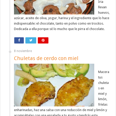
Iria
llevan
huevos,
azúcar, aceite de oliva, yogur, harina y el ingrediente que lo hace
indispensable: el chocolate, tanto en polvo como en trocitos.
Dedicada a ella porque sé lo mucho que le pirra el chocolate.
8 noviembre
Chuletas de cerdo con miel
Macera
tus
chuleta
s en
miel y
limón,
fríelas
enharinadas, haz una salsa con una reducción de miel y limón y
acompáñalas con una ensalada a tu gusto y tendrás esta