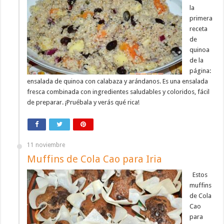
la
primera
receta
de
quinoa
de la
página:
ensalada de quinoa con calabaza y arándanos. Es una ensalada
fresca combinada con ingredientes saludables y coloridos, fácil
de preparar. ¡Pruébala y verás qué rica!
11 noviembre
Muffins de Cola Cao para Iria
Estos
muffins
de Cola
Cao
para