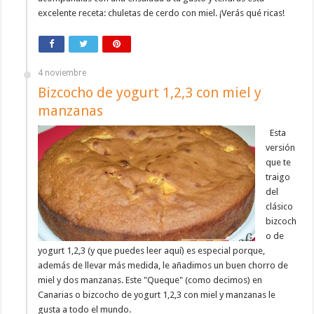
excelente receta: chuletas de cerdo con miel. ¡Verás qué ricas!
4 noviembre
Bizcocho de yogurt 1,2,3 con miel y
manzanas
Esta
versión
que te
traigo
del
clásico
bizcoch
o de
yogurt 1,2,3 (y que puedes leer aquí) es especial porque,
además de llevar más medida, le añadimos un buen chorro de
miel y dos manzanas. Este "Queque" (como decimos) en
Canarias o bizcocho de yogurt 1,2,3 con miel y manzanas le
gusta a todo el mundo.