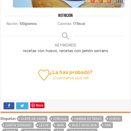
NUTRICIÓN
Ración:
100
gramos
Calorías:
175
kcal
KEYWORDS
recetas con huevo, recetas con jamón serrano
¿La has probado?
¡
Cuéntanos
qué tal!
Save
Etiquetas
ACEITE DE OLIVA
CEBOLLA
HARINA DE TRIGO
HUEVO
JAMÓN SERRANO
LECHE
NATA
NUEZ MOSCADA
PAN