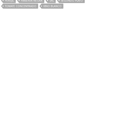
PEREJIL
PIMIENTA NEGRA
SAL
SEGUNDO PLATO
TOMATE CONCENTRADO
VINO BLANCO