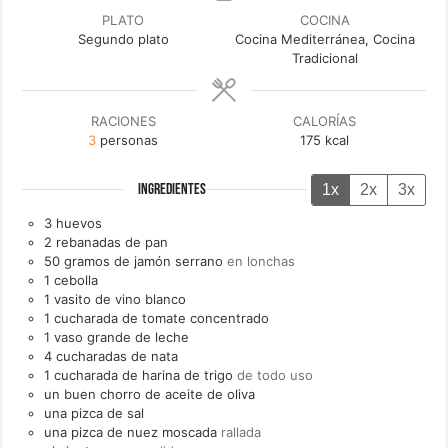
PLATO
COCINA
Segundo plato
Cocina Mediterránea, Cocina
Tradicional
RACIONES
CALORÍAS
3
personas
175
kcal
1x
2x
3x
INGREDIENTES
3
huevos
2
rebanadas de
pan
50
gramos de
jamón serrano
en lonchas
1
cebolla
1
vasito de
vino blanco
1
cucharada de
tomate concentrado
1
vaso grande de
leche
4
cucharadas de
nata
1
cucharada de
harina de trigo
de todo uso
un
buen chorro de
aceite de oliva
una
pizca de
sal
una
pizca de
nuez moscada
rallada