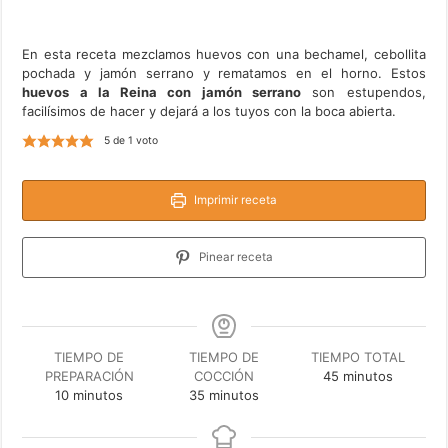
En esta receta mezclamos huevos con una bechamel, cebollita
pochada y jamón serrano y rematamos en el horno. Estos
huevos a la Reina con jamón serrano
son estupendos,
facilísimos de hacer y dejará a los tuyos con la boca abierta.
5
de 1 voto
Imprimir receta
Pinear receta
TIEMPO DE
TIEMPO DE
TIEMPO TOTAL
minutos
PREPARACIÓN
COCCIÓN
45
minutos
minutos
minutos
10
minutos
35
minutos