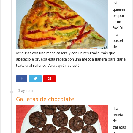
Si
quieres
prepar
ar un
facilísi
mo
pastel
de
verduras con una masa casera y con un resultado más que
apetecible prueba esta receta con una mezcla flanera para darle
textura al relleno. ¡Verás qué rica está!
13 agosto
Galletas de chocolate
La
receta
de
galletas