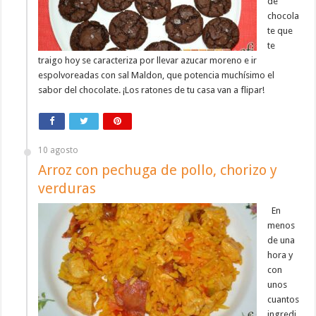
de
chocola
te que
te
traigo hoy se caracteriza por llevar azucar moreno e ir
espolvoreadas con sal Maldon, que potencia muchísimo el
sabor del chocolate. ¡Los ratones de tu casa van a flipar!
10 agosto
Arroz con pechuga de pollo, chorizo y
verduras
En
menos
de una
hora y
con
unos
cuantos
ingredi