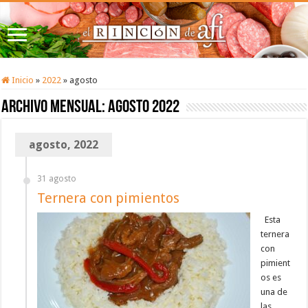
Inicio
»
2022
»
agosto
Archivo mensual:
agosto 2022
agosto, 2022
31 agosto
Ternera con pimientos
Esta
ternera
con
pimient
os es
una de
las