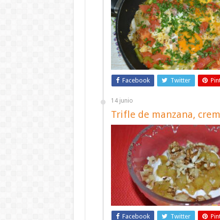
Facebook
Twitter
Pin
14 junio
Trifle de manzana, crem
Facebook
Twitter
Pin