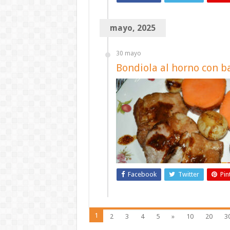
mayo, 2025
30 mayo
Bondiola al horno con ba
Facebook
Twitter
Pin
1
2
3
4
5
»
10
20
3