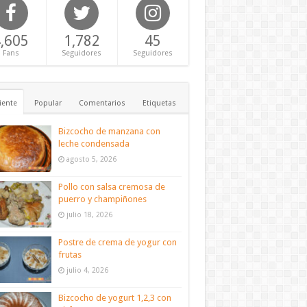
,605
1,782
45
Fans
Seguidores
Seguidores
iente
Popular
Comentarios
Etiquetas
Bizcocho de manzana con
leche condensada
agosto 5, 2026
Pollo con salsa cremosa de
puerro y champiñones
julio 18, 2026
Postre de crema de yogur con
frutas
julio 4, 2026
Bizcocho de yogurt 1,2,3 con