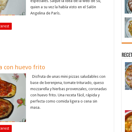
especiales. Saqué la idea de la web de Su,
quien a su vez la había visto en el Salón
Angelina de París.
terest
Recet
a con huevo frito
Disfruta de unas mini pizzas saludables con
base de berenjena, tomate triturado, queso
mozzarella y hierbas provenzales, coronadas
con huevo frito. Una receta fácil, rápida y
perfecta como comida ligera o cena sin
masa.
terest