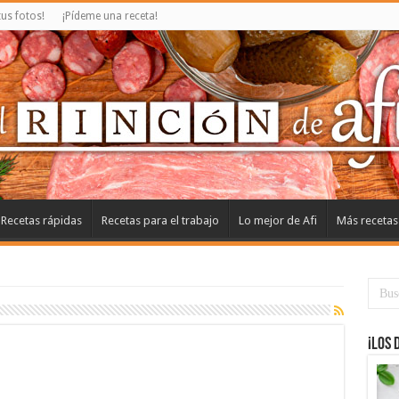
us fotos!
¡Pídeme una receta!
Recetas rápidas
Recetas para el trabajo
Lo mejor de Afi
Más recetas
¡Los 