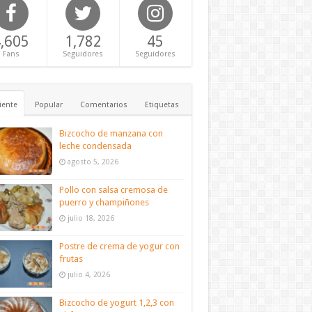
,605
1,782
45
Fans
Seguidores
Seguidores
iente
Popular
Comentarios
Etiquetas
Bizcocho de manzana con
leche condensada
agosto 5, 2026
Pollo con salsa cremosa de
puerro y champiñones
julio 18, 2026
Postre de crema de yogur con
frutas
julio 4, 2026
Bizcocho de yogurt 1,2,3 con