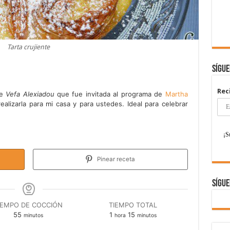
Tarta crujiente
Sígu
Rec
de
Vefa Alexiadou
que fue invitada al programa de
Martha
alizarla para mi casa y para ustedes. Ideal para celebrar
Pinear receta
Sígue
IEMPO DE COCCIÓN
TIEMPO TOTAL
minutos
hora
minutos
55
1
15
minutos
hora
minutos