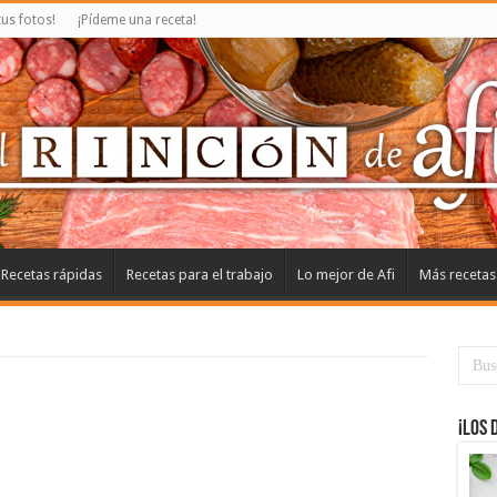
us fotos!
¡Pídeme una receta!
Recetas rápidas
Recetas para el trabajo
Lo mejor de Afi
Más recetas
¡Los 