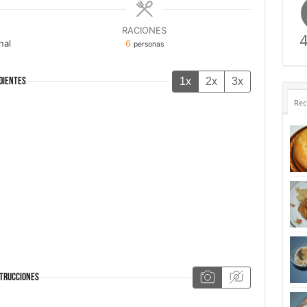
A
RACIONES
4
nal
6
personas
1x
2x
3x
DIENTES
Rec
TRUCCIONES