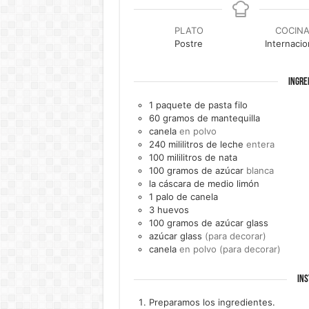
PLATO
COCIN
Postre
Internacio
INGRE
1
paquete de
pasta filo
60
gramos de
mantequilla
canela
en polvo
240
mililitros de
leche
entera
100
mililitros de
nata
100
gramos de
azúcar
blanca
la cáscara de medio
limón
1
palo de
canela
3
huevos
100
gramos de
azúcar glass
azúcar glass
(para decorar)
canela
en polvo (para decorar)
INS
Preparamos los ingredientes.