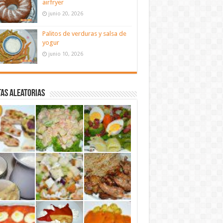
airfryer
junio 20, 2026
Palitos de verduras y salsa de
yogur
junio 10, 2026
as aleatorias