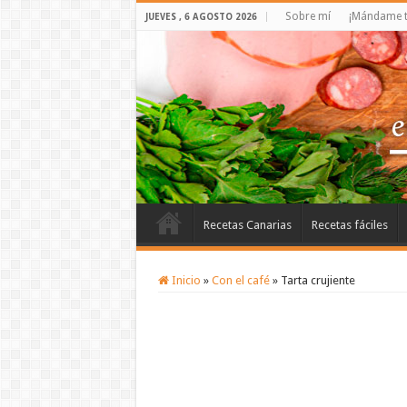
Sobre mí
¡Mándame t
JUEVES , 6 AGOSTO 2026
Recetas Canarias
Recetas fáciles
Inicio
»
Con el café
»
Tarta crujiente