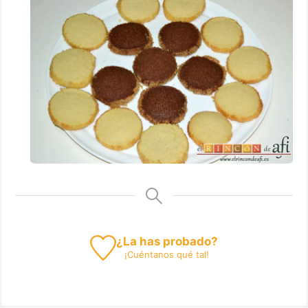
¿La has probado?
¡
Cuéntanos
qué tal!