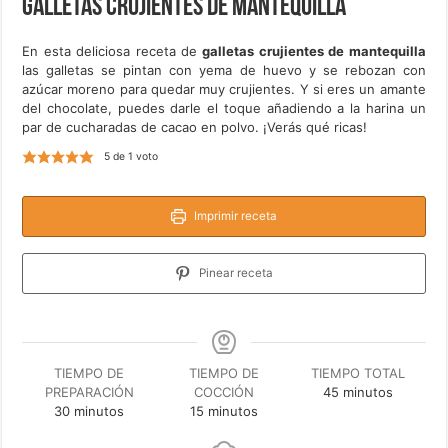
Galletas crujientes de mantequilla
En esta deliciosa receta de
galletas crujientes de mantequilla
las galletas se pintan con yema de huevo y se rebozan con
azúcar moreno para quedar muy crujientes. Y si eres un amante
del chocolate, puedes darle el toque añadiendo a la harina un
par de cucharadas de cacao en polvo. ¡Verás qué ricas!
5
de 1 voto
Imprimir receta
Pinear receta
TIEMPO DE
TIEMPO DE
TIEMPO TOTAL
minutos
PREPARACIÓN
COCCIÓN
45
minutos
minutos
minutos
30
minutos
15
minutos