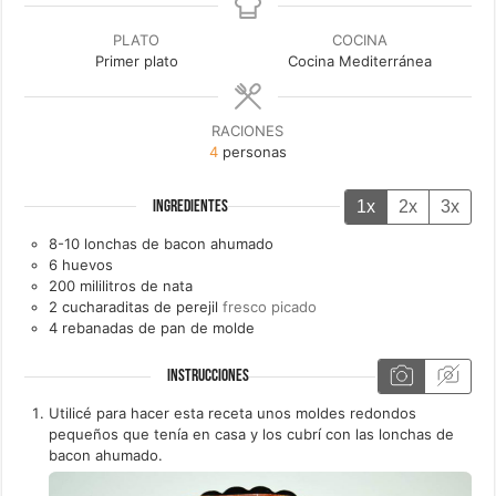
PLATO
COCINA
Primer plato
Cocina Mediterránea
RACIONES
4
personas
1x
2x
3x
INGREDIENTES
8-10
lonchas de
bacon ahumado
6
huevos
200
mililitros de
nata
2
cucharaditas de
perejil
fresco picado
4
rebanadas de
pan de molde
INSTRUCCIONES
Utilicé para hacer esta receta unos moldes redondos
pequeños que tenía en casa y los cubrí con las lonchas de
bacon ahumado.