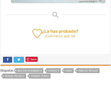
¿La has probado?
¡
Cuéntanos
qué tal!
Save
Etiquetas
BACON AHUMADO
HUEVOS
NATA
PAN DE MOLDE
PEREJIL PICADO
PRIMER PLATO