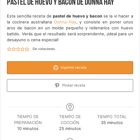
Pastel de huevo y bacon de Donna Hay
Esta sencilla receta de
pastel de huevo y bacon
se la vi hacer a
la cocinera australiana
Donna Hay
, y consiste en poner unos
aros de bacon en un molde pequeño y rellenarlos con huevo
batido. Verás que el resultado será sorprendente, ¡ideal para un
desayuno o cena especial!
Sin votaciones
Imprimir receta
Pinear receta
TIEMPO DE
TIEMPO DE
TIEMPO TOTAL
minutos
PREPARACIÓN
COCCIÓN
35
minutos
minutos
minutos
10
minutos
25
minutos