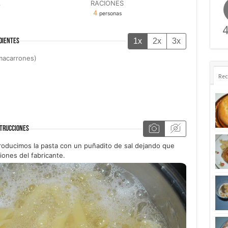
A
RACIONES
4
personas
4
1x
2x
3x
DIENTES
macarrones)
Rec
TRUCCIONES
troducimos la pasta con un puñadito de sal dejando que
iones del fabricante.