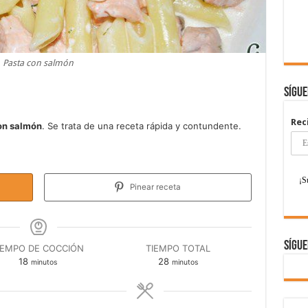
Pasta con salmón
Sígu
Rec
on salmón
. Se trata de una receta rápida y contundente.
Pinear receta
Sígue
IEMPO DE COCCIÓN
TIEMPO TOTAL
minutos
minutos
18
28
minutos
minutos