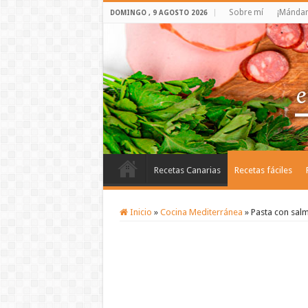
Sobre mí
¡Mándam
DOMINGO , 9 AGOSTO 2026
Recetas Canarias
Recetas fáciles
Inicio
»
Cocina Mediterránea
»
Pasta con sal