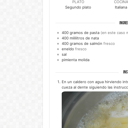
PLATO
COCIN
Segundo plato
Italiana
INGRE
400
gramos de
pasta
(en este caso 
400
mililitros de
nata
400
gramos de
salmón
fresco
eneldo
fresco
sal
pimienta molida
INS
En un caldero con agua hirviendo in
cueza al dente siguiendo las instrucc