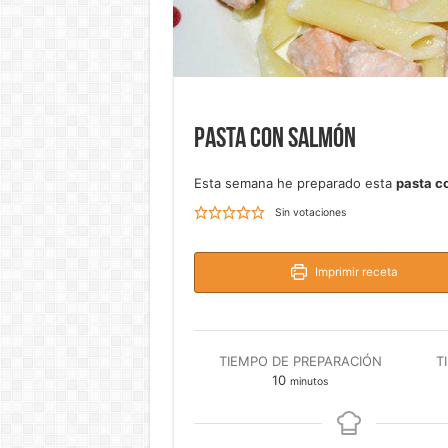
Pasta con salmón
Esta semana he preparado esta
pasta c
Sin votaciones
Imprimir receta
TIEMPO DE PREPARACIÓN
T
minutos
10
minutos