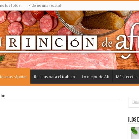
e tus fotos!
¡Pídeme una receta!
Recetas rápidas
Recetas para el trabajo
Lo mejor de Afi
Más recetas
món
¡Los 