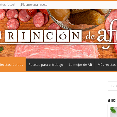
tus fotos!
¡Pídeme una receta!
Recetas rápidas
Recetas para el trabajo
Lo mejor de Afi
Más recetas
¡Los 