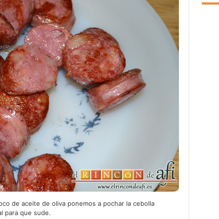
co de aceite de oliva ponemos a pochar la cebolla
al para que sude.