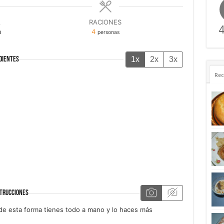
A
RACIONES
4
a
4
personas
1x
2x
3x
DIENTES
Rec
TRUCCIONES
de esta forma tienes todo a mano y lo haces más