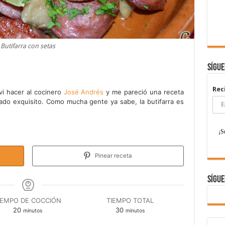
Butifarra con setas
Sígu
Rec
vi hacer al cocinero
José Andrés
y me pareció una receta
ado exquisito. Como mucha gente ya sabe, la butifarra es
Pinear receta
Sígue
IEMPO DE COCCIÓN
TIEMPO TOTAL
minutos
minutos
20
30
minutos
minutos