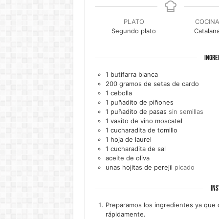
PLATO
COCIN
Segundo plato
Catalan
INGRE
1
butifarra blanca
200
gramos de
setas de cardo
1
cebolla
1
puñadito de
piñones
1
puñadito de
pasas
sin semillas
1
vasito de
vino moscatel
1
cucharadita de
tomillo
1
hoja de
laurel
1
cucharadita de
sal
aceite de oliva
unas
hojitas de
perejil
picado
INS
Preparamos los ingredientes ya que 
rápidamente.