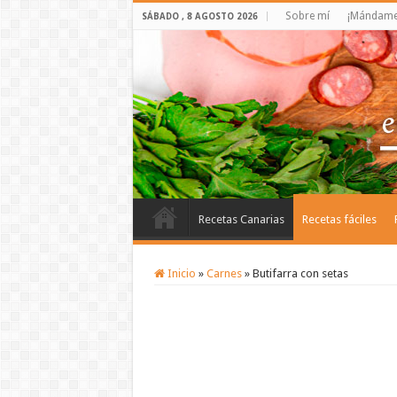
Sobre mí
¡Mándame 
SÁBADO , 8 AGOSTO 2026
Recetas Canarias
Recetas fáciles
Inicio
»
Carnes
»
Butifarra con setas