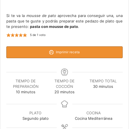
Si te va la
mousse de pato
aprovecha para conseguir una, una
pasta que te guste y podrás preparar este pedazo de plato que
te presento:
pasta con mousse de pato
.
5
de 1 voto
Imprimir receta
TIEMPO DE
TIEMPO DE
TIEMPO TOTAL
minutos
PREPARACIÓN
COCCIÓN
30
minutos
minutos
minutos
10
minutos
20
minutos
PLATO
COCINA
Segundo plato
Cocina Mediterránea