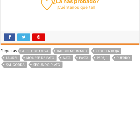
¿La has probado?
¡
Cuéntanos
qué tal!
Etiquetas
ACEITE DE OLIVA
BACON AHUMADO
CEBOLLA ROJA
LAUREL
MOUSSE DE PATO
NATA
PASTA
PEREJIL
PUERRO
SAL GORDA
SEGUNDO PLATO