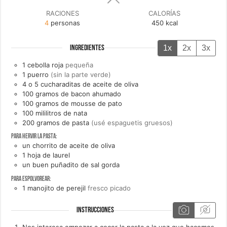
RACIONES
CALORÍAS
4
personas
450
kcal
1x
2x
3x
INGREDIENTES
1
cebolla roja
pequeña
1
puerro
(sin la parte verde)
4 o 5
cucharaditas de
aceite de oliva
100
gramos de
bacon ahumado
100
gramos de
mousse de pato
100
mililitros de
nata
200
gramos de
pasta
(usé espaguetis gruesos)
Para hervir la pasta:
un
chorrito de
aceite de oliva
1
hoja de
laurel
un
buen puñadito de
sal gorda
Para espolvorear:
1
manojito de
perejil
fresco picado
INSTRUCCIONES