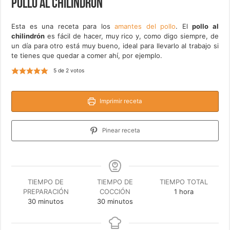
Pollo al chilindrón
Esta es una receta para los
amantes del pollo
. El
pollo al
chilindrón
es fácil de hacer, muy rico y, como digo siempre, de
un día para otro está muy bueno, ideal para llevarlo al trabajo si
te tienes que quedar a comer ahí, por ejemplo.
5
de
2
votos
Imprimir receta
Pinear receta
TIEMPO DE
TIEMPO DE
TIEMPO TOTAL
hora
PREPARACIÓN
COCCIÓN
1
hora
minutos
minutos
30
minutos
30
minutos