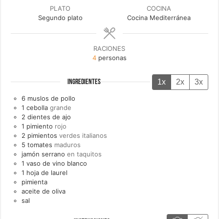
PLATO
COCINA
Segundo plato
Cocina Mediterránea
RACIONES
4
personas
1x
2x
3x
INGREDIENTES
6
muslos de
pollo
1
cebolla
grande
2
dientes de
ajo
1
pimiento
rojo
2
pimientos
verdes italianos
5
tomates
maduros
jamón serrano
en taquitos
1
vaso de
vino blanco
1
hoja de
laurel
pimienta
aceite de oliva
sal