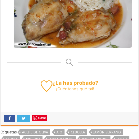
¿La has probado?
¡
Cuéntanos
qué tal!
Save
Etiquetas
ACEITE DE OLIVA
AJO
CEBOLLA
JAMÓN SERRANO