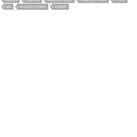
LAUREL
PIMIENTA
PIMIENTO ROJO
PIMIENTO VERDE
POLLO
SAL
SEGUNDO PLATO
TOMATE