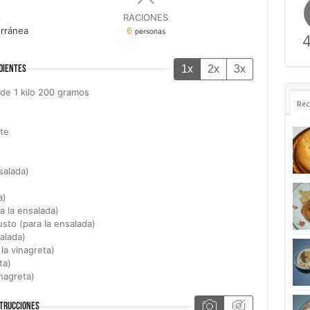
A
RACIONES
rránea
6
personas
4
1x
2x
3x
DIENTES
 de 1 kilo 200 gramos
Rec
te
nsalada)
a)
a la ensalada)
usto (para la ensalada)
alada)
 la vinagreta)
ta)
inagreta)
TRUCCIONES