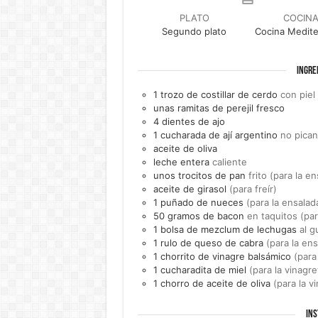
PLATO
COCIN
Segundo plato
Cocina Medite
INGRE
1
trozo de
costillar de cerdo
con piel
unas ramitas de
perejil fresco
4
dientes de
ajo
1
cucharada de
ají argentino
no pican
aceite de oliva
leche entera
caliente
unos trocitos de
pan
frito (para la e
aceite de girasol
(para freír)
1
puñado de
nueces
(para la ensalad
50
gramos de
bacon
en taquitos (par
1
bolsa de
mezclum de lechugas
al g
1
rulo de
queso de cabra
(para la ens
1
chorrito de
vinagre balsámico
(para
1
cucharadita de
miel
(para la vinagre
1
chorro de
aceite de oliva
(para la v
INS