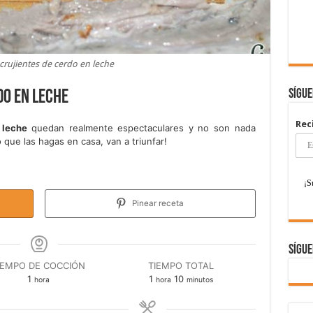
 crujientes de cerdo en leche
Sígu
do en leche
Rec
 leche
quedan realmente espectaculares y no son nada
que las hagas en casa, van a triunfar!
Pinear receta
Sígue
IEMPO DE COCCIÓN
TIEMPO TOTAL
hora
hora
minutos
1
1
10
hora
hora
minutos