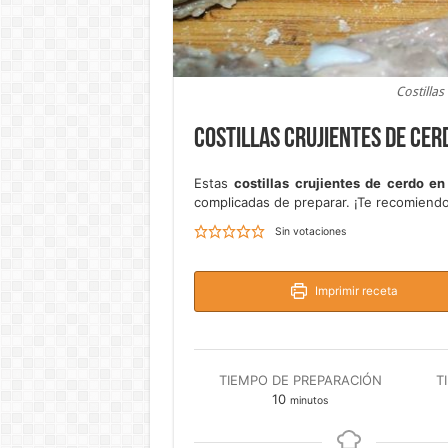
Costillas
Costillas crujientes de cer
Estas
costillas crujientes de cerdo en
complicadas de preparar. ¡Te recomiendo 
Sin votaciones
Imprimir receta
TIEMPO DE PREPARACIÓN
T
minutos
10
minutos