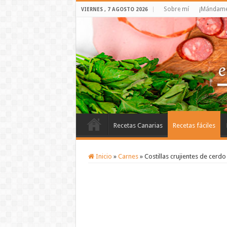
Sobre mí
¡Mándame 
VIERNES , 7 AGOSTO 2026
Recetas Canarias
Recetas fáciles
Inicio
»
Carnes
»
Costillas crujientes de cerdo