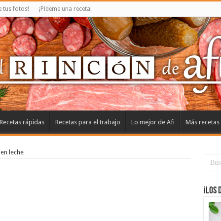
tus fotos!
¡Pídeme una receta!
Recetas rápidas
Recetas para el trabajo
Lo mejor de Afi
Más recetas
 en leche
¡Los 