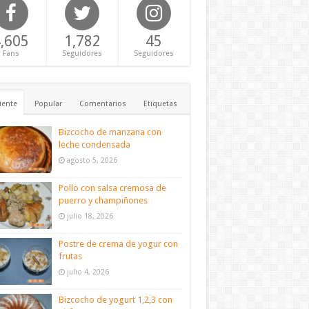
,605
1,782
45
Fans
Seguidores
Seguidores
iente
Popular
Comentarios
Etiquetas
Bizcocho de manzana con
leche condensada
agosto 5, 2026
Pollo con salsa cremosa de
puerro y champiñones
julio 18, 2026
Postre de crema de yogur con
frutas
julio 4, 2026
Bizcocho de yogurt 1,2,3 con