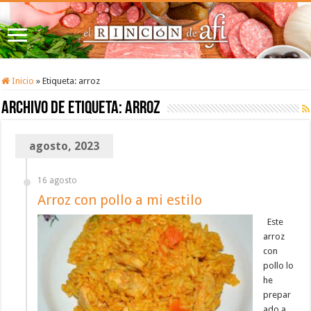
Inicio
»
Etiqueta:
arroz
Archivo de etiqueta:
arroz
agosto, 2023
16 agosto
Arroz con pollo a mi estilo
Este
arroz
con
pollo lo
he
prepar
ado a