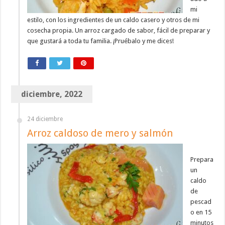
mi
estilo, con los ingredientes de un caldo casero y otros de mi
cosecha propia. Un arroz cargado de sabor, fácil de preparar y
que gustará a toda tu familia. ¡Pruébalo y me dices!
diciembre, 2022
24 diciembre
Arroz caldoso de mero y salmón
Prepara
un
caldo
de
pescad
o en 15
minutos