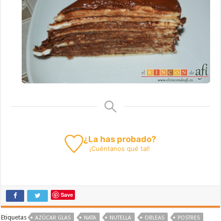
¿La has probado?
¡
Cuéntanos
qué tal!
Save
Etiquetas
AZÚCAR GLAS
NATA
NUTELLA
OBLEAS
POSTRES