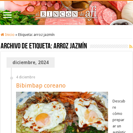
Inicio
»
Etiqueta:
arroz jazmín
Archivo de etiqueta:
arroz jazmín
diciembre, 2024
4 diciembre
Bibimbap coreano
Descub
re
cómo
prepar
ar un
auténtic