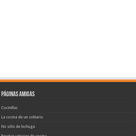
Páginas amigas
Cocinillas
La cocina de un solitario
No sólo de lechuga
Recetas y trucos de cocina