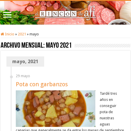
Inicio
»
2021
»
mayo
Archivo mensual:
mayo 2021
mayo, 2021
29 mayo
Pota con garbanzos
Tardé tres
años en
conseguir
pota de
nuestras
aguas
canarias que generalmente se da entre los meses de septiembre