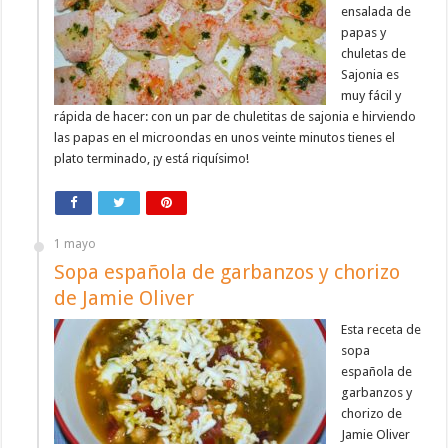
ensalada de
papas y
chuletas de
Sajonia es
muy fácil y
rápida de hacer: con un par de chuletitas de sajonia e hirviendo
las papas en el microondas en unos veinte minutos tienes el
plato terminado, ¡y está riquísimo!
1 mayo
Sopa española de garbanzos y chorizo
de Jamie Oliver
Esta receta de
sopa
española de
garbanzos y
chorizo de
Jamie Oliver