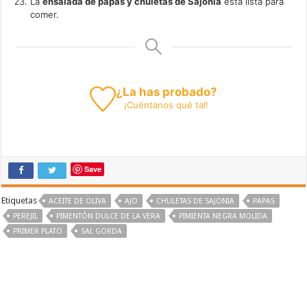
La
ensalada de papas y chuletas de Sajonia
está lista para
comer.
¿La has probado?
¡
Cuéntanos
qué tal!
Save
Etiquetas
ACEITE DE OLIVA
AJO
CHULETAS DE SAJONIA
PAPAS
PEREJIL
PIMENTÓN DULCE DE LA VERA
PIMIENTA NEGRA MOLIDA
PRIMER PLATO
SAL GORDA