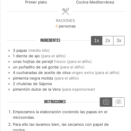
Primer plato
Cocina Mediterránea
RACIONES
4
personas
1x
2x
3x
INGREDIENTES
3
papas
(medio kilo)
1
diente de
ajo
(para el aliño)
unas
hojitas de
perejil
fresco (para el aliño)
un
puñadito de
sal gorda
(para el aliño)
4
cucharadas de
aceite de oliva
virgen extra (para el aliño)
pimienta negra molida
(para el aliño)
2
chuletas de Sajonia
pimentón dulce de la Vera
(para espolvorear)
INSTRUCCIONES
Empezamos la elaboración cociendo las papas en el
microondas.
Para ello las lavamos bien, las secamos con papel de
cocina...