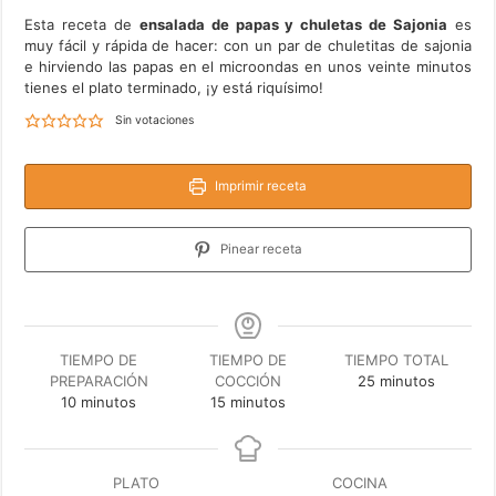
Esta receta de
ensalada de papas y chuletas de Sajonia
es
muy fácil y rápida de hacer: con un par de chuletitas de sajonia
e hirviendo las papas en el microondas en unos veinte minutos
tienes el plato terminado, ¡y está riquísimo!
Sin votaciones
Imprimir receta
Pinear receta
TIEMPO DE
TIEMPO DE
TIEMPO TOTAL
minutos
PREPARACIÓN
COCCIÓN
25
minutos
minutos
minutos
10
minutos
15
minutos
PLATO
COCINA