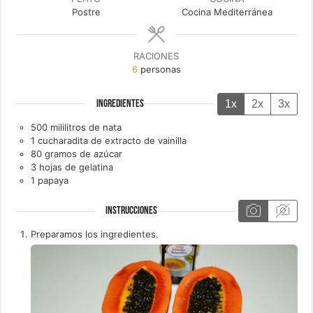
Postre
Cocina Mediterránea
RACIONES
6
personas
1x
2x
3x
INGREDIENTES
500
mililitros de
nata
1
cucharadita de
extracto de vainilla
80
gramos de
azúcar
3
hojas de
gelatina
1
papaya
INSTRUCCIONES
Preparamos los ingredientes.