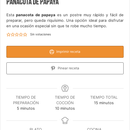
Panacota de papaya
Esta
panacota de papaya
es un postre muy rápido y fácil de
preparar, pero queda riquísimo. Una opción ideal para disfrutar
en una ocasión especial sin que te robe mucho tiempo.
Sin votaciones
Imprimir receta
Pinear receta
TIEMPO DE
TIEMPO DE
TIEMPO TOTAL
minutos
PREPARACIÓN
COCCIÓN
15
minutos
minutos
minutos
5
minutos
10
minutos
PLATO
COCINA