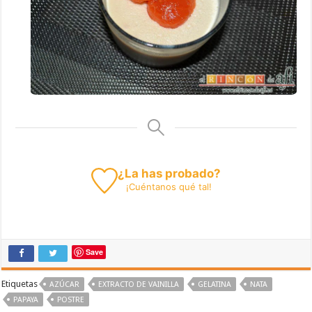
¿La has probado?
¡
Cuéntanos
qué tal!
Save
Etiquetas
AZÚCAR
EXTRACTO DE VAINILLA
GELATINA
NATA
PAPAYA
POSTRE