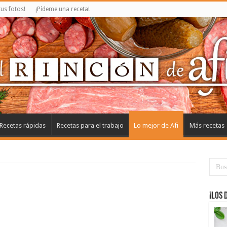
us fotos!
¡Pídeme una receta!
Recetas rápidas
Recetas para el trabajo
Lo mejor de Afi
Más recetas
¡Los 