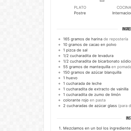
PLATO
COCIN
Postre
Internacio
INGRE
165
gramos de
harina
de repostería
10
gramos de
cacao en polvo
1
pizca de
sal
1/2
cucharadita de
levadura
1/2
cucharadita de
bicarbonato sódic
55
gramos de
mantequilla
en pomad
150
gramos de
azúcar blanquilla
1
huevo
1
cucharada de
leche
1
cucharadita de
extracto de vainilla
1
cucharadita de
zumo de limón
colorante rojo
en pasta
2
cucharadas de
azúcar glass
(para d
INS
Mezclamos en un bol los ingredientes s