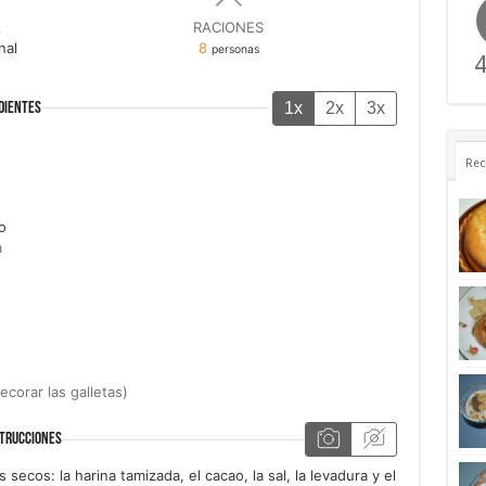
A
RACIONES
nal
8
personas
4
1x
2x
3x
DIENTES
Rec
o
a
ecorar las galletas)
TRUCCIONES
ecos: la harina tamizada, el cacao, la sal, la levadura y el