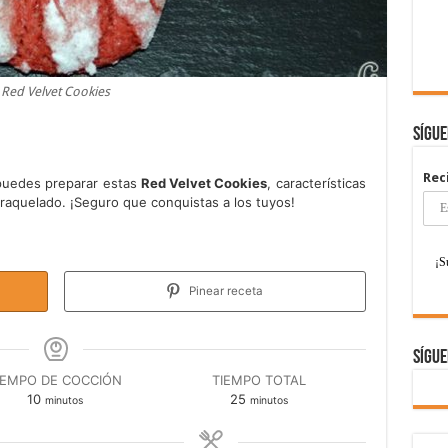
Red Velvet Cookies
Sígu
Rec
 puedes preparar estas
Red Velvet Cookies
, características
craquelado. ¡Seguro que conquistas a los tuyos!
Pinear receta
Sígue
IEMPO DE COCCIÓN
TIEMPO TOTAL
minutos
minutos
10
25
minutos
minutos