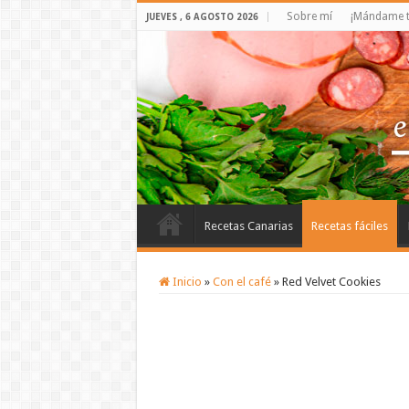
Sobre mí
¡Mándame t
JUEVES , 6 AGOSTO 2026
Recetas Canarias
Recetas fáciles
Inicio
»
Con el café
»
Red Velvet Cookies