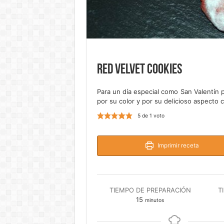
Red Velvet Cookies
Para un día especial como San Valentín
por su color y por su delicioso aspecto 
5
de 1 voto
Imprimir receta
TIEMPO DE PREPARACIÓN
T
minutos
15
minutos