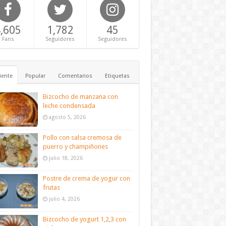
,605
1,782
45
Fans
Seguidores
Seguidores
iente
Popular
Comentarios
Etiquetas
Bizcocho de manzana con
leche condensada
agosto 5, 2026
Pollo con salsa cremosa de
puerro y champiñones
julio 18, 2026
Postre de crema de yogur con
frutas
julio 4, 2026
Bizcocho de yogurt 1,2,3 con