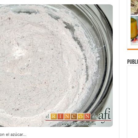
Publi
n el azúcar...