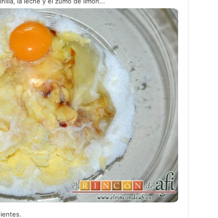
illa, la leche y el zumo de limón...
dientes.