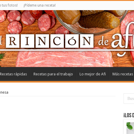
tus fotos!
¡Pídeme una receta!
Recetas rápidas
Recetas para el trabajo
Lo mejor de Afi
Más recetas
onesa
¡Los 