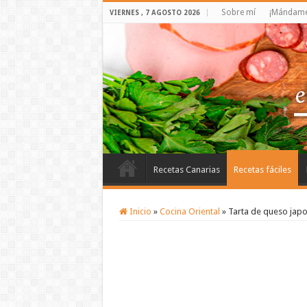
Sobre mí
¡Mándame 
VIERNES , 7 AGOSTO 2026
Recetas Canarias
Recetas fáciles
Inicio
»
Cocina Oriental
»
Tarta de queso jap