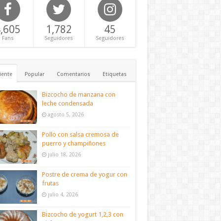
,605
1,782
45
Fans
Seguidores
Seguidores
iente
Popular
Comentarios
Etiquetas
Bizcocho de manzana con
leche condensada
agosto 5, 2026
Pollo con salsa cremosa de
puerro y champiñones
julio 18, 2026
Postre de crema de yogur con
frutas
julio 4, 2026
Bizcocho de yogurt 1,2,3 con