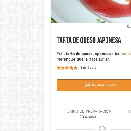
Ta
Tarta de queso japonesa
Esta
tarta de queso japonesa
(tipo
suflé
merengue que la hace suflar.
5
de 1 voto
Imprimir receta
TIEMPO DE PREPARACIÓN
T
minutos
20
minutos