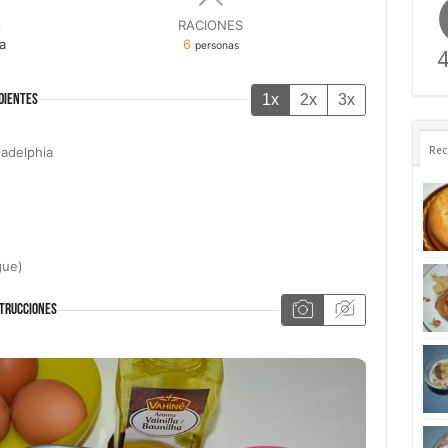
A
RACIONES
a
6
personas
4
1x
2x
3x
DIENTES
ladelphia
Rec
gue)
TRUCCIONES