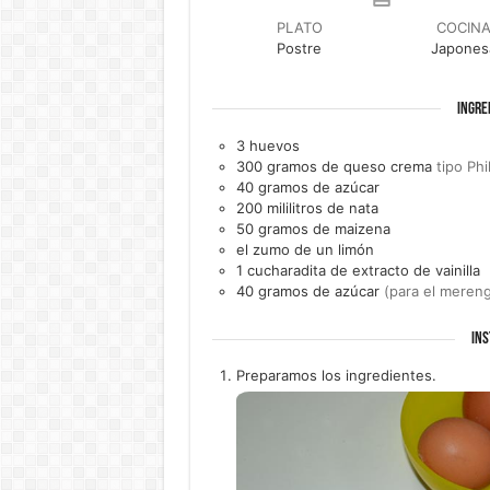
PLATO
COCIN
Postre
Japones
INGRE
3
huevos
300
gramos de
queso crema
tipo Phi
40
gramos de
azúcar
200
mililitros de
nata
50
gramos de
maizena
el zumo de un
limón
1
cucharadita de
extracto de vainilla
40
gramos de
azúcar
(para el meren
INS
Preparamos los ingredientes.