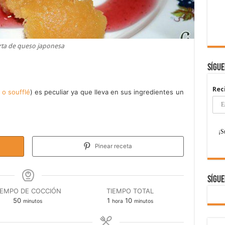
rta de queso japonesa
Sígu
Rec
 o soufflé
) es peculiar ya que lleva en sus ingredientes un
Pinear receta
Sígue
IEMPO DE COCCIÓN
TIEMPO TOTAL
minutos
hora
minutos
50
1
10
minutos
hora
minutos