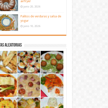
airfryer
junio 20, 2026
Palitos de verduras y salsa de
yogur
junio 10, 2026
as aleatorias