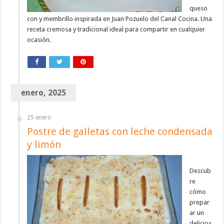
queso
con y membrillo inspirada en Juan Pozuelo del Canal Cocina. Una
receta cremosa y tradicional ideal para compartir en cualquier
ocasión.
enero, 2025
25 enero
Postre de galletas con leche condensada
y limón
Descub
re
cómo
prepar
ar un
delicios