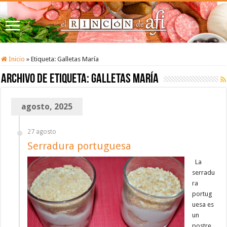
Inicio
»
Etiqueta:
Galletas María
Archivo de etiqueta:
Galletas María
agosto, 2025
27 agosto
Serradura portuguesa
La
serradu
ra
portug
uesa es
un
postre