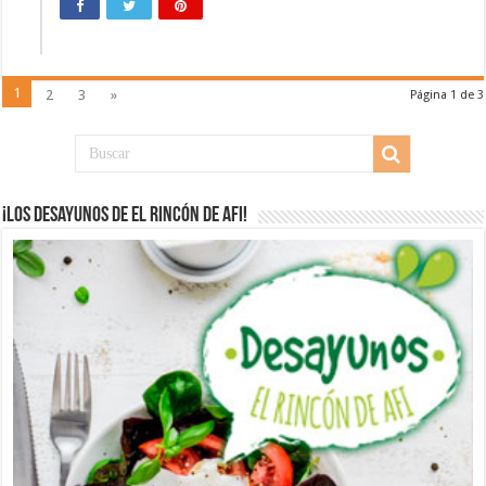
1
2
3
»
Página 1 de 3
¡Los desayunos de El Rincón de Afi!