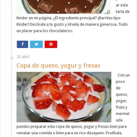
ar esta
tarta de
Kinder en mi página. ¿El ingrediente principal? ¡Barritas tipo
Kinder! Decórala a tu gusto y sírvela de manera generosa. Todo
un placer para los chocolateros.
20 abril
Copa de queso, yogur y fresas
Con un
poco
de
queso,
yogur,
fruta y
mermel
ada
puedes preparar esta copa de queso, yogur y fresas bien para
rematar una comida o bien para un rico desayuno. Pruébala,