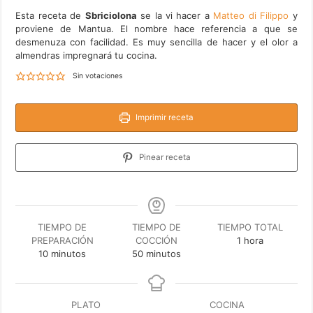
Esta receta de
Sbriciolona
se la vi hacer a
Matteo di Filippo
y
proviene de Mantua. El nombre hace referencia a que se
desmenuza con facilidad. Es muy sencilla de hacer y el olor a
almendras impregnará tu cocina.
Sin votaciones
Imprimir receta
Pinear receta
TIEMPO DE
TIEMPO DE
TIEMPO TOTAL
hora
PREPARACIÓN
COCCIÓN
1
hora
minutos
minutos
10
minutos
50
minutos
PLATO
COCINA