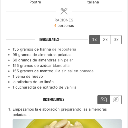
Postre
Italiana
RACIONES
4
personas
1x
2x
3x
INGREDIENTES
155
gramos de
harina
de repostería
95
gramos de
almendras peladas
60
gramos de
almendras
sin pelar
155
gramos de
azúcar
blanquilla
155
gramos de
mantequilla
sin sal en pomada
1
yema de
huevo
la
ralladura de un
limón
1
cucharadita de
extracto de vainilla
INSTRUCCIONES
Empezamos la elaboración preparando las almendras
peladas...