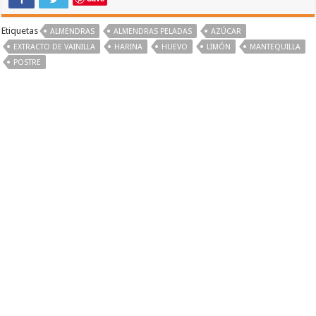
Etiquetas
ALMENDRAS
ALMENDRAS PELADAS
AZÚCAR
EXTRACTO DE VAINILLA
HARINA
HUEVO
LIMÓN
MANTEQUILLA
POSTRE