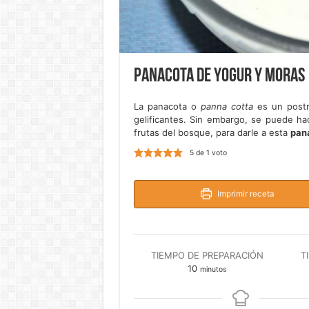
Panacota de yogur y moras
La panacota o
panna cotta
es un postre
gelificantes. Sin embargo, se puede ha
frutas del bosque, para darle a esta
pan
5
de 1 voto
Imprimir receta
TIEMPO DE PREPARACIÓN
T
minutos
10
minutos