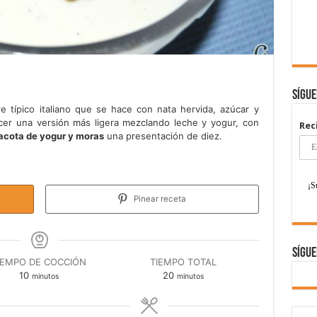
Sígu
 típico italiano que se hace con nata hervida, azúcar y
cer una versión más ligera mezclando leche y yogur, con
Rec
acota de yogur y moras
una presentación de diez.
Pinear receta
Sígue
IEMPO DE COCCIÓN
TIEMPO TOTAL
minutos
minutos
10
20
minutos
minutos