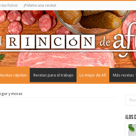
tus fotos!
¡Pídeme una receta!
Recetas rápidas
Recetas para el trabajo
Lo mejor de Afi
Más recetas
ogur y moras
¡Los 