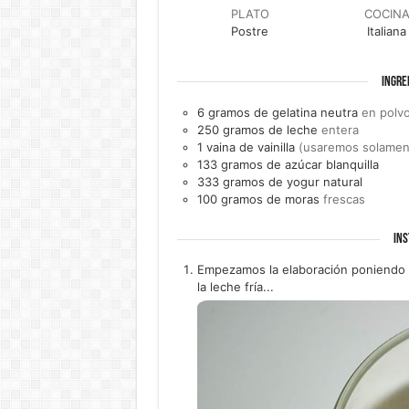
PLATO
COCIN
Postre
Italiana
INGRE
6
gramos de
gelatina neutra
en polv
250
gramos de
leche
entera
1
vaina de
vainilla
(usaremos solament
133
gramos de
azúcar blanquilla
333
gramos de
yogur natural
100
gramos de
moras
frescas
INS
Empezamos la elaboración poniendo l
la leche fría...