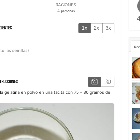
A
RACIONES
4
personas
4
1x
2x
3x
DIENTES
o
Rec
e las semillas)
TRUCCIONES
a gelatina en polvo en una tacita con 75 – 80 gramos de