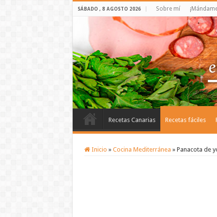
Sobre mí
¡Mándame 
SÁBADO , 8 AGOSTO 2026
Recetas Canarias
Recetas fáciles
Inicio
»
Cocina Mediterránea
»
Panacota de y