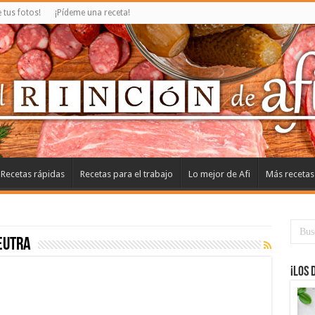
tus fotos!
¡Pídeme una receta!
Recetas rápidas
Recetas para el trabajo
Lo mejor de Afi
Más recetas
eutra
¡Los 