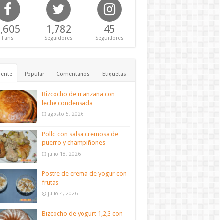
,605
1,782
45
Fans
Seguidores
Seguidores
iente
Popular
Comentarios
Etiquetas
Bizcocho de manzana con
leche condensada
agosto 5, 2026
Pollo con salsa cremosa de
puerro y champiñones
julio 18, 2026
Postre de crema de yogur con
frutas
julio 4, 2026
Bizcocho de yogurt 1,2,3 con