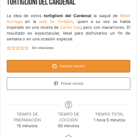
Tortiglioni del Cardenal
La idea de estos
tortiglioni del Cardenal
la saqué de
Mikel
Iturriaga
en la
web de Ondakín
, quien a su vez se había
inspirado en una receta de
Carles Gaig
pero con macarrones. El
resultado es espectacular, ideal para disfrutarlos un fin de
semana o en una ocasión especial.
Sin votaciones
Imprimir receta
Pinear receta
TIEMPO DE
TIEMPO DE
TIEMPO TOTAL
hora
minutos
PREPARACIÓN
COCCIÓN
1
hora
5
minutos
minutos
minutos
15
minutos
50
minutos