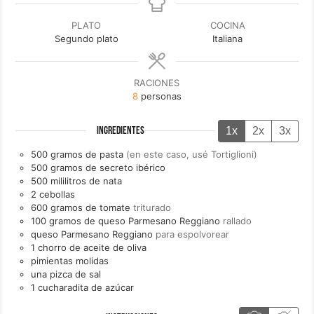
PLATO
COCINA
Segundo plato
Italiana
RACIONES
8
personas
1x
2x
3x
INGREDIENTES
500
gramos de
pasta
(en este caso, usé Tortiglioni)
500
gramos de
secreto ibérico
500
mililitros de
nata
2
cebollas
600
gramos de
tomate
triturado
100
gramos de
queso Parmesano Reggiano
rallado
queso Parmesano Reggiano
para espolvorear
1
chorro de
aceite de oliva
pimientas molidas
una
pizca de
sal
1
cucharadita de
azúcar