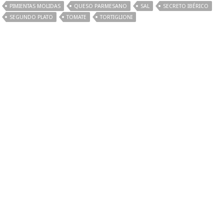
PIMIENTAS MOLIDAS
QUESO PARMESANO
SAL
SECRETO IBÉRICO
SEGUNDO PLATO
TOMATE
TORTIGLIONI