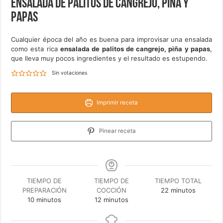
Ensalada de palitos de cangrejo, piña y
papas
Cualquier época del año es buena para improvisar una ensalada
como esta rica
ensalada de palitos de cangrejo, piña y papas
,
que lleva muy pocos ingredientes y el resultado es estupendo.
Sin votaciones
Imprimir receta
Pinear receta
TIEMPO DE
TIEMPO DE
TIEMPO TOTAL
minutos
PREPARACIÓN
COCCIÓN
22
minutos
minutos
minutos
10
minutos
12
minutos