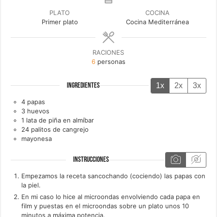
PLATO
COCINA
Primer plato
Cocina Mediterránea
RACIONES
6
personas
1x
2x
3x
INGREDIENTES
4
papas
3
huevos
1
lata de
piña en almíbar
24
palitos de cangrejo
mayonesa
INSTRUCCIONES
Empezamos la receta sancochando (cociendo) las papas con
la piel.
En mi caso lo hice al microondas envolviendo cada papa en
film y puestas en el microondas sobre un plato unos 10
minutos a máxima potencia.