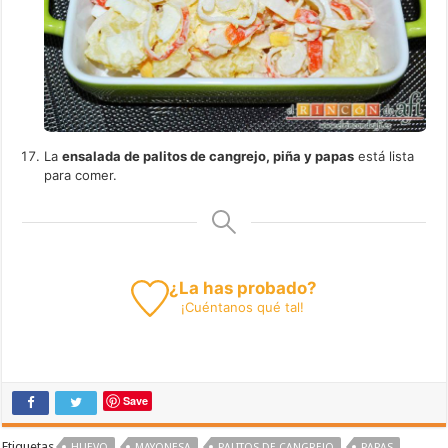
La
ensalada de palitos de cangrejo, piña y papas
está lista
para comer.
¿La has probado?
¡
Cuéntanos
qué tal!
Save
Etiquetas
HUEVO
MAYONESA
PALITOS DE CANGREJO
PAPAS