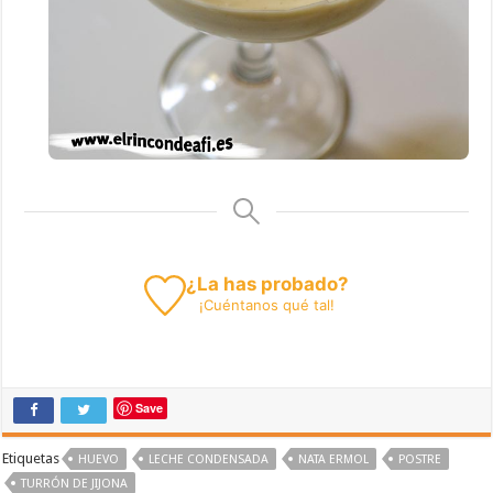
¿La has probado?
¡
Cuéntanos
qué tal!
Save
Etiquetas
HUEVO
LECHE CONDENSADA
NATA ERMOL
POSTRE
TURRÓN DE JIJONA