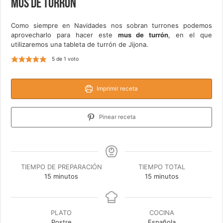
Mus de turrón
Como siempre en Navidades nos sobran turrones podemos
aprovecharlo para hacer este
mus de turrón
, en el que
utilizaremos una tableta de turrón de Jijona.
5
de 1 voto
Imprimir receta
Pinear receta
TIEMPO DE PREPARACIÓN
TIEMPO TOTAL
minutos
minutos
15
minutos
15
minutos
PLATO
COCINA
Postre
Española