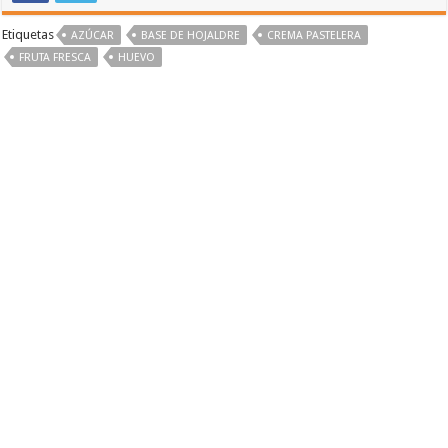
Etiquetas
AZÚCAR
BASE DE HOJALDRE
CREMA PASTELERA
FRUTA FRESCA
HUEVO