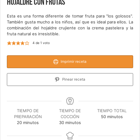
Hojaldre con frutas
Esta es una forma diferente de tomar fruta para "los golosos".
También gusta mucho a los niños, así que es ideal para ellos. La
combinación del hojaldre crujiente con la crema pastelera y la
fruta natural es irresistible.
4
de 1 voto
Imprimir receta
Pinear receta
TIEMPO DE
TIEMPO DE
TIEMPO TOTAL
minutos
PREPARACIÓN
COCCIÓN
50
minutos
minutos
minutos
20
minutos
30
minutos