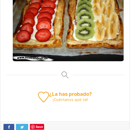
¿La has probado?
¡
Cuéntanos
qué tal!
Save