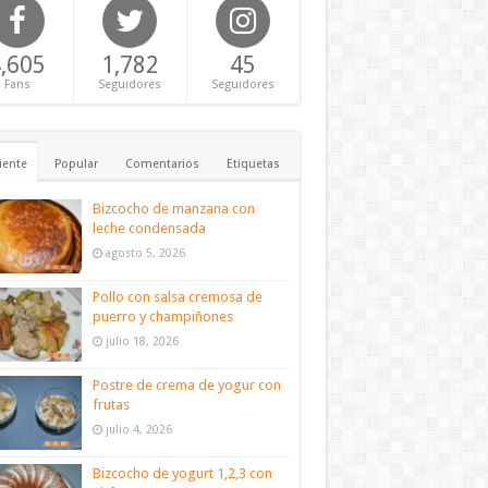
,605
1,782
45
Fans
Seguidores
Seguidores
iente
Popular
Comentarios
Etiquetas
Bizcocho de manzana con
leche condensada
agosto 5, 2026
Pollo con salsa cremosa de
puerro y champiñones
julio 18, 2026
Postre de crema de yogur con
frutas
julio 4, 2026
Bizcocho de yogurt 1,2,3 con