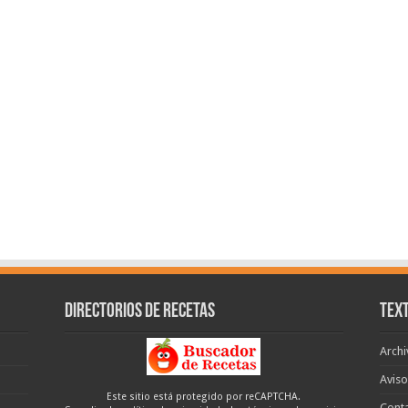
Directorios de recetas
Text
Archi
Aviso
Este sitio está protegido por reCAPTCHA.
Cont