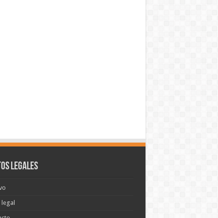
os legales
vo
 legal
acto