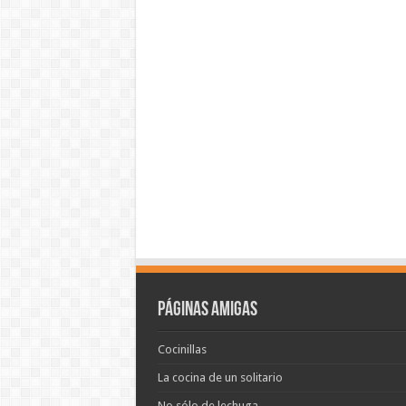
Páginas amigas
Cocinillas
La cocina de un solitario
No sólo de lechuga