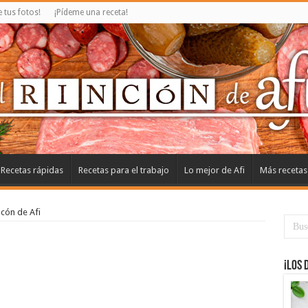
tus fotos!
¡Pídeme una receta!
Recetas rápidas
Recetas para el trabajo
Lo mejor de Afi
Más recetas
ncón de Afi
¡Los 