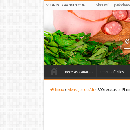
Sobre mí
¡Mándame 
VIERNES , 7 AGOSTO 2026
Recetas Canarias
Recetas fáciles
Inicio
»
Mensajes de Afi
»
800 recetas en El ri