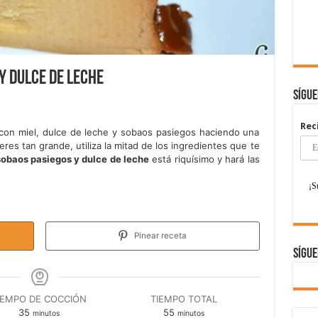
y dulce de leche
Sígu
Rec
con miel, dulce de leche y sobaos pasiegos haciendo una
eres tan grande, utiliza la mitad de los ingredientes que te
sobaos pasiegos y dulce de leche
está riquísimo y hará las
Pinear receta
Sígue
IEMPO DE COCCIÓN
TIEMPO TOTAL
minutos
minutos
35
55
minutos
minutos