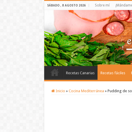
Sobre mí
¡Mándame 
SÁBADO , 8 AGOSTO 2026
Recetas Canarias
Recetas fáciles
Inicio
»
Cocina Mediterránea
»
Pudding de so