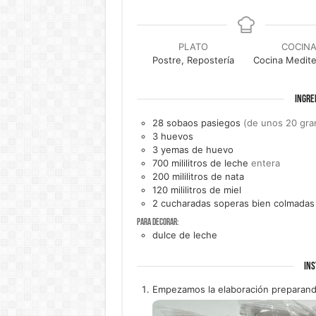
PLATO
COCIN
Postre, Repostería
Cocina Medite
INGRE
28
sobaos pasiegos
(de unos 20 gra
3
huevos
3
yemas de
huevo
700
mililitros de
leche
entera
200
mililitros de
nata
120
mililitros de
miel
2
cucharadas soperas bien colmadas
Para decorar:
dulce de leche
INS
Empezamos la elaboración preparando