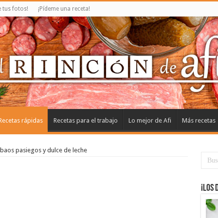
tus fotos!
¡Pídeme una receta!
Recetas rápidas
Recetas para el trabajo
Lo mejor de Afi
Más recetas
baos pasiegos y dulce de leche
¡Los 