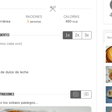
4
A
RACIONES
CALORÍAS
rránea
8
450
personas
kcal
1x
2x
3x
DIENTES
Rec
mos cada uno)
 de
dulce de leche
TRUCCIONES
 los sobaos pasiegos...