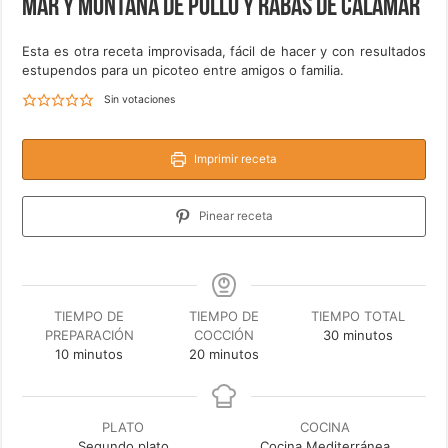
Mar y montaña de pollo y rabas de calamar
Esta es otra receta improvisada, fácil de hacer y con resultados
estupendos para un picoteo entre amigos o familia.
Sin votaciones
Imprimir receta
Pinear receta
TIEMPO DE
TIEMPO DE
TIEMPO TOTAL
minutos
PREPARACIÓN
COCCIÓN
30
minutos
minutos
minutos
10
minutos
20
minutos
PLATO
COCINA
Segundo plato
Cocina Mediterránea