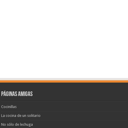
Páginas amigas
Cocinillas
La cocina de un solitario
No sólo de lechuga