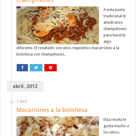
champiñones
A esta pasta
tradicional le
añadí unos
champiñones
para hacerla
algo
diferente. El resultado son unos riquísimos macarrones a la
boloñesa con champiñones.
abril, 2012
3 abril
Macarrones a la boloñesa
Esta receta le
gusta mucho a
los niños.