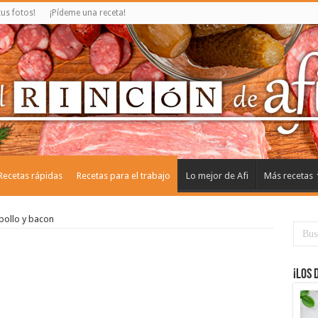
us fotos!
¡Pídeme una receta!
Recetas rápidas
Recetas para el trabajo
Lo mejor de Afi
Más recetas
pollo y bacon
¡Los 