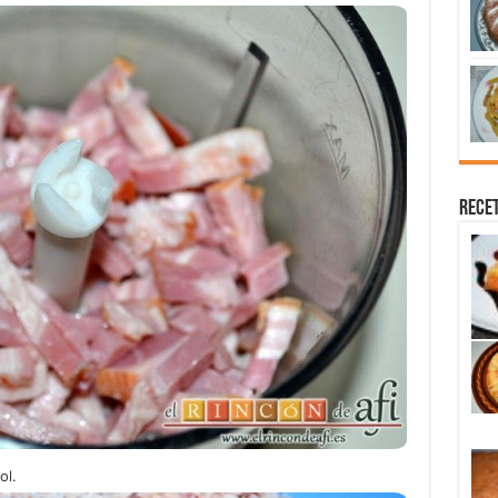
Recet
ol.