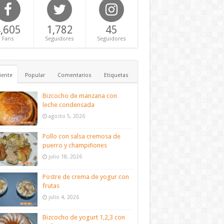
,605
1,782
45
Fans
Seguidores
Seguidores
iente
Popular
Comentarios
Etiquetas
Bizcocho de manzana con
leche condensada
agosto 5, 2026
Pollo con salsa cremosa de
puerro y champiñones
julio 18, 2026
Postre de crema de yogur con
frutas
julio 4, 2026
Bizcocho de yogurt 1,2,3 con