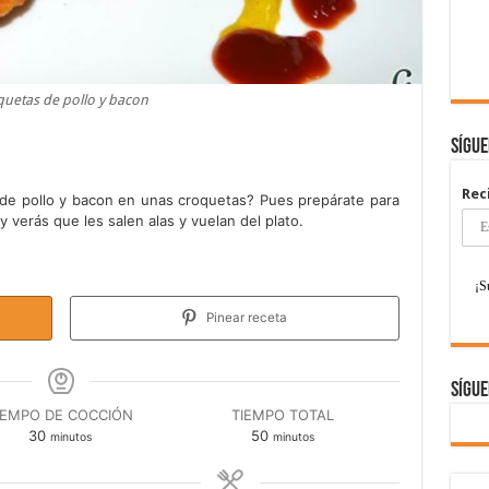
uetas de pollo y bacon
Sígu
Rec
de pollo y bacon en unas croquetas? Pues prepárate para
y verás que les salen alas y vuelan del plato.
Pinear receta
Sígue
IEMPO DE COCCIÓN
TIEMPO TOTAL
minutos
minutos
30
50
minutos
minutos