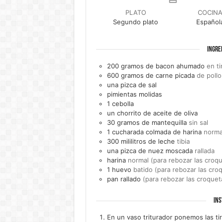
PLATO
COCIN
Segundo plato
Español
INGRE
200
gramos de
bacon ahumado
en ti
600
gramos de
carne picada
de pollo
una
pizca de
sal
pimientas molidas
1
cebolla
un
chorrito de
aceite de oliva
30
gramos de
mantequilla
sin sal
1
cucharada colmada de
harina
norma
300
mililitros de
leche
tibia
una
pizca de
nuez moscada
rallada
harina
normal (para rebozar las croq
1
huevo
batido (para rebozar las cro
pan rallado
(para rebozar las croquet
INS
En un vaso triturador ponemos las ti