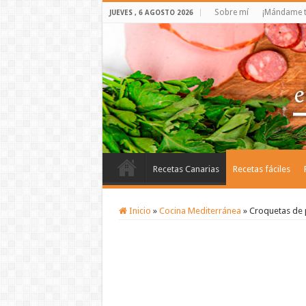
Sobre mí
¡Mándame t
JUEVES , 6 AGOSTO 2026
Recetas Canarias
Recetas fáciles
Inicio
»
Cocina Mediterránea
»
Croquetas de 