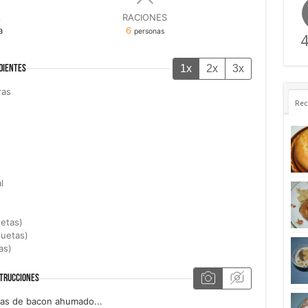
A
RACIONES
a
6
personas
4
1x
2x
3x
DIENTES
ras
Rec
l
uetas)
quetas)
as)
TRUCCIONES
ras de bacon ahumado...