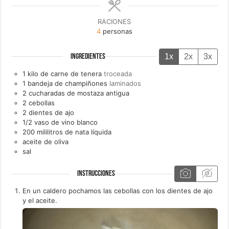
RACIONES
4
personas
1x
2x
3x
INGREDIENTES
1
kilo de
carne de tenera
troceada
1
bandeja de
champiñones
laminados
2
cucharadas de
mostaza antigua
2
cebollas
2
dientes de
ajo
1/2
vaso de
vino blanco
200
mililitros de
nata líquida
aceite de oliva
sal
INSTRUCCIONES
En un caldero pochamos las cebollas con los dientes de ajo
y el aceite.