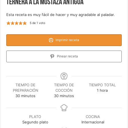
Ternera a la mostaza antigua
Esta receta es muy fácil de hacer y muy agradable al paladar.
5
de 1 voto
Imprimir receta
Pinear receta
TIEMPO DE
TIEMPO DE
TIEMPO TOTAL
hora
PREPARACIÓN
COCCIÓN
1
hora
minutos
minutos
30
minutos
30
minutos
PLATO
COCINA
Segundo plato
Internacional